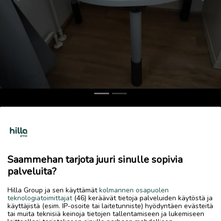
Previous
Next
Pöytä (säätöjalat)
Vaihdetaan
13.6.2026, 11.37
favorite
Saammehan tarjota juuri sinulle sopivia
location_on
Kirkonmäki-Isokylä
,
Kokkola
,
Keski-Pohjanmaa
palveluita?
Vaihdetaan
Hilla Group ja sen käyttämät
kolmannen osapuolen
teknologiatoimittajat
(46) keräävät tietoja palveluiden käytöstä ja
Itse tehty. Vaaleanharmaa kansi. Leveys 80cm ja korkeus
käyttäjistä (esim. IP-osoite tai laitetunniste) hyödyntäen evästeitä
50cm-62cm. Joitain hailakoita kynänjälkiä saattaa pinnassa
tai muita teknisiä keinoja tietojen tallentamiseen ja lukemiseen