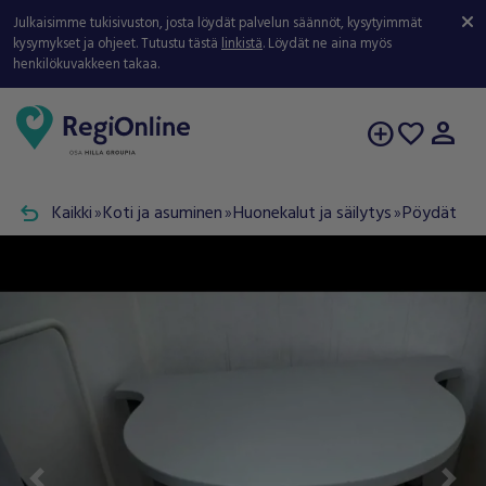
Julkaisimme tukisivuston, josta löydät palvelun säännöt, kysytyimmät
kysymykset ja ohjeet. Tutustu tästä
linkistä
. Löydät ne aina myös
henkilökuvakkeen takaa.
person
add_circle
favorite
undo
Kaikki
Koti ja asuminen
Huonekalut ja säilytys
Pöydät
double_arrow
double_arrow
double_arrow