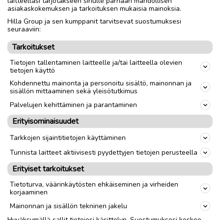
laitteellasi tarjotakseen sinulle parhaan mahdollisen
olla. Vaihtuu kahvipakettiin(kulta Katriina/juhlamokka)
asiakaskokemuksen ja tarkoituksen mukaisia mainoksia.
Hilla Group ja sen kumppanit tarvitsevat suostumuksesi
seuraaviin:
Nouto
Toimitus
Tarkoitukset
Tietojen tallentaminen laitteelle ja/tai laitteella olevien
link
tietojen käyttö
Kohdennettu mainonta ja personoitu sisältö, mainonnan ja
sisällön mittaaminen sekä yleisötutkimus
Ilmoittaja:
K
Katso ilmoittajan kaikki ilmoitukset
(
18
)
Palvelujen kehittäminen ja parantaminen
Erityisominaisuudet
OTA YHTEYTTÄ ILMOITTAJAAN
Tarkkojen sijaintitietojen käyttäminen
Tunnista laitteet aktiivisesti pyydettyjen tietojen perusteella
Erityiset tarkoitukset
Tietoturva, väärinkäytösten ehkäiseminen ja virheiden
korjaaminen
Mainonnan ja sisällön tekninen jakelu
Hyväksymällä sallit tietojesi käsittelyn. Suostumuksesi koskee