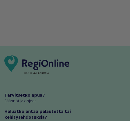
Tarvitsetko apua?
Säännöt ja ohjeet
Haluatko antaa palautetta tai
kehitysehdotuksia?
Palautteet ja kehitysehdotukset