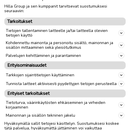
Hilla Group ja sen kumppanit tarvitsevat suostumuksesi
Nouto
Toimitus
seuraaviin:
Tarkoitukset
link
Tietojen tallentaminen laitteelle ja/tai laitteella olevien
tietojen käyttö
Ilmoittaja:
K
Kohdennettu mainonta ja personoitu sisältö, mainonnan ja
sisällön mittaaminen sekä yleisötutkimus
Katso ilmoittajan kaikki ilmoitukset
(
18
)
Palvelujen kehittäminen ja parantaminen
OTA YHTEYTTÄ ILMOITTAJAAN
Erityisominaisuudet
Tarkkojen sijaintitietojen käyttäminen
Tunnista laitteet aktiivisesti pyydettyjen tietojen perusteella
Erityiset tarkoitukset
Tietoturva, väärinkäytösten ehkäiseminen ja virheiden
korjaaminen
Mainonnan ja sisällön tekninen jakelu
Hyväksymällä sallit tietojesi käsittelyn. Suostumuksesi koskee
tätä palvelua, hyväksymättä jättäminen voi vaikuttaa