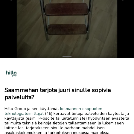
Previous
Next
Porrasjakkara
25 €
Saammehan tarjota juuri sinulle sopivia
12.4.2026, 18.10
favorite
palveluita?
location_on
Kirkonmäki-Isokylä
,
Kokkola
,
Keski-Pohjanmaa
Hilla Group ja sen käyttämät
kolmannen osapuolen
Myydään
teknologiatoimittajat
(46) keräävät tietoja palveluiden käytöstä ja
käyttäjistä (esim. IP-osoite tai laitetunniste) hyödyntäen evästeitä
..
tai muita teknisiä keinoja tietojen tallentamiseen ja lukemiseen
laitteellasi tarjotakseen sinulle parhaan mahdollisen
asiakaskokemuksen ja tarkoituksen mukaisia mainoksia.