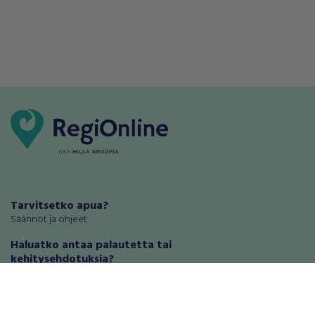
Tarvitsetko apua?
Säännöt ja ohjeet
Haluatko antaa palautetta tai
kehitysehdotuksia?
Palautteet ja kehitysehdotukset
Mainosta RegiOnlinessa