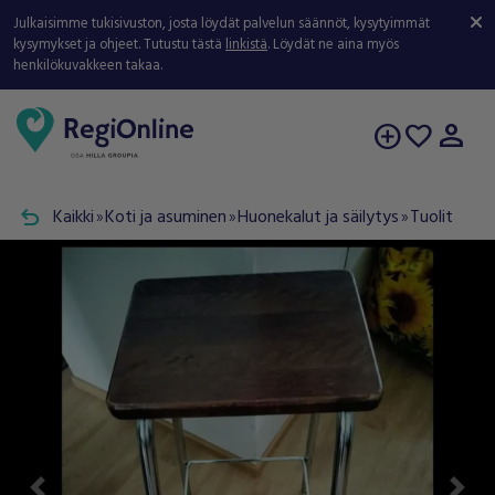
Julkaisimme tukisivuston, josta löydät palvelun säännöt, kysytyimmät
kysymykset ja ohjeet. Tutustu tästä
linkistä
. Löydät ne aina myös
henkilökuvakkeen takaa.
person
add_circle
favorite
undo
Kaikki
Koti ja asuminen
Huonekalut ja säilytys
Tuolit
double_arrow
double_arrow
double_arrow