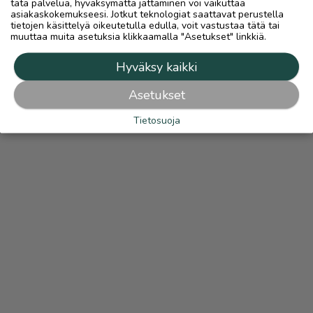
tätä palvelua, hyväksymättä jättäminen voi vaikuttaa
asiakaskokemukseesi. Jotkut teknologiat saattavat perustella
tietojen käsittelyä oikeutetulla edulla, voit vastustaa tätä tai
muuttaa muita asetuksia klikkaamalla "Asetukset" linkkiä.
Hyväksy kaikki
Asetukset
Tietosuoja