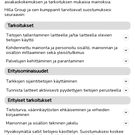
asiakaskokemuksen ja tarkoituksen mukaisia mainoksia.
Hilla Group ja sen kumppanit tarvitsevat suostumuksesi
Nouto
Toimitus
seuraaviin:
Tarkoitukset
link
Tietojen tallentaminen laitteelle ja/tai laitteella olevien
tietojen käyttö
Kohdennettu mainonta ja personoitu sisältö, mainonnan ja
Ilmoittaja:
JK
sisällön mittaaminen sekä yleisötutkimus
Katso ilmoittajan kaikki ilmoitukset
(
2
)
Palvelujen kehittäminen ja parantaminen
Erityisominaisuudet
OTA YHTEYTTÄ ILMOITTAJAAN
Tarkkojen sijaintitietojen käyttäminen
Tunnista laitteet aktiivisesti pyydettyjen tietojen perusteella
Erityiset tarkoitukset
Tietoturva, väärinkäytösten ehkäiseminen ja virheiden
korjaaminen
Mainonnan ja sisällön tekninen jakelu
Hyväksymällä sallit tietojesi käsittelyn. Suostumuksesi koskee