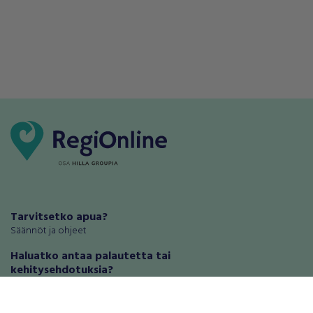
Tarvitsetko apua?
Säännöt ja ohjeet
Haluatko antaa palautetta tai
kehitysehdotuksia?
Palautteet ja kehitysehdotukset
Mainosta RegiOnlinessa