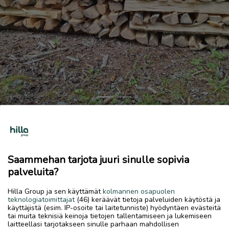
Previous
Next
Polttopuuta
300 €
Saammehan tarjota juuri sinulle sopivia
7.7.2026, 18.23
favorite
palveluita?
location_on
Kirkonmäki-Isokylä
,
Kokkola
,
Keski-Pohjanmaa
Hilla Group ja sen käyttämät
kolmannen osapuolen
Myydään
teknologiatoimittajat
(46) keräävät tietoja palveluiden käytöstä ja
käyttäjistä (esim. IP-osoite tai laitetunniste) hyödyntäen evästeitä
Polttopuuta. Kuivia metrin halkoja. 4,3m3
tai muita teknisiä keinoja tietojen tallentamiseen ja lukemiseen
70€/m3
laitteellasi tarjotakseen sinulle parhaan mahdollisen