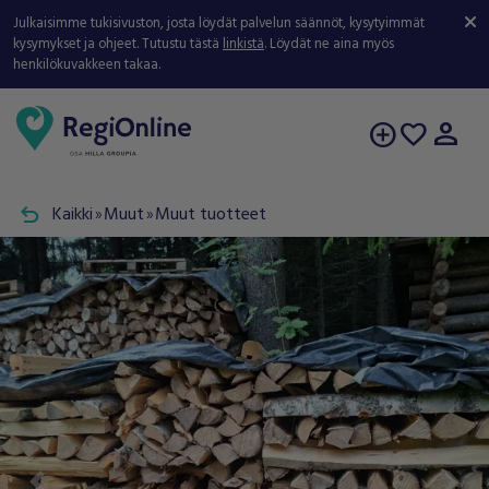
Julkaisimme tukisivuston, josta löydät palvelun säännöt, kysytyimmät
kysymykset ja ohjeet. Tutustu tästä
linkistä
. Löydät ne aina myös
henkilökuvakkeen takaa.
person
add_circle
favorite
undo
Kaikki
Muut
Muut tuotteet
double_arrow
double_arrow