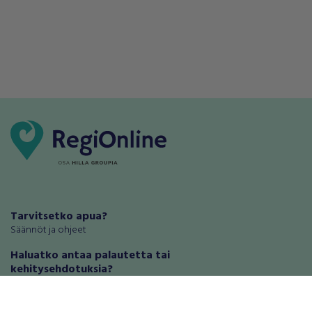
Tarvitsetko apua?
Säännöt ja ohjeet
Haluatko antaa palautetta tai
kehitysehdotuksia?
Palautteet ja kehitysehdotukset
Mainosta RegiOnlinessa