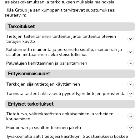
asiakaskokemuksen ja tarkoituksen mukaisia mainoksia.
Hilla Group ja sen kumppanit tarvitsevat suostumuksesi
Nouto
Toimitus
seuraaviin:
Tarkoitukset
link
Tietojen tallentaminen laitteelle ja/tai laitteella olevien
tietojen käyttö
Kohdennettu mainonta ja personoitu sisältö, mainonnan ja
Ilmoittaja:
JK
sisällön mittaaminen sekä yleisötutkimus
Katso ilmoittajan kaikki ilmoitukset
(
2
)
Palvelujen kehittäminen ja parantaminen
Erityisominaisuudet
OTA YHTEYTTÄ ILMOITTAJAAN
Tarkkojen sijaintitietojen käyttäminen
Tunnista laitteet aktiivisesti pyydettyjen tietojen perusteella
Erityiset tarkoitukset
Tietoturva, väärinkäytösten ehkäiseminen ja virheiden
korjaaminen
Mainonnan ja sisällön tekninen jakelu
Hyväksymällä sallit tietojesi käsittelyn. Suostumuksesi koskee