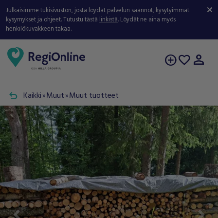
Julkaisimme tukisivuston, josta löydät palvelun säännöt, kysytyimmät
kysymykset ja ohjeet. Tutustu tästä
linkistä
. Löydät ne aina myös
henkilökuvakkeen takaa.
person
add_circle
favorite
undo
Kaikki
Muut
Muut tuotteet
double_arrow
double_arrow