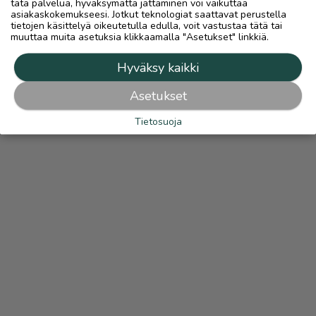
tätä palvelua, hyväksymättä jättäminen voi vaikuttaa
asiakaskokemukseesi. Jotkut teknologiat saattavat perustella
tietojen käsittelyä oikeutetulla edulla, voit vastustaa tätä tai
muuttaa muita asetuksia klikkaamalla "Asetukset" linkkiä.
Hyväksy kaikki
Asetukset
Tietosuoja