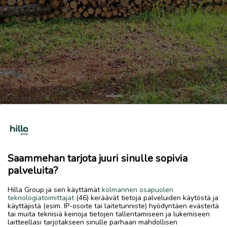
Previous
Next
Polttopuita
340 €
Saammehan tarjota juuri sinulle sopivia
7.7.2026, 18.17
favorite
palveluita?
location_on
Kirkonmäki-Isokylä
,
Kokkola
,
Keski-Pohjanmaa
Hilla Group ja sen käyttämät
kolmannen osapuolen
Myydään
teknologiatoimittajat
(46) keräävät tietoja palveluiden käytöstä ja
käyttäjistä (esim. IP-osoite tai laitetunniste) hyödyntäen evästeitä
Polttopuuta. Kuivia metrin halkoja, sekapuuta. 5,7 m3
tai muita teknisiä keinoja tietojen tallentamiseen ja lukemiseen
60€/m3
laitteellasi tarjotakseen sinulle parhaan mahdollisen