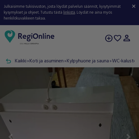
Julkaisimme tukisivuston, josta löydät palvelun säännöt, kysytyimmät
kysymykset ja ohjeet. Tutustu tästä
linkistä
. Löydät ne aina myös
henkilökuvakkeen takaa.
person
add_circle
favorite
undo
Kaikki
Koti ja asuminen
Kylpyhuone ja sauna
WC-kalusteet
double_arrow
double_arrow
double_arrow