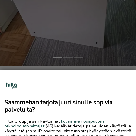
Previous
Next
polarpeilikaappi
90 €
11.6.2026, 16.18
favorite
Saammehan tarjota juuri sinulle sopivia
location_on
Töysä Keskus
,
Alavus
,
Etelä-Pohjanmaa
palveluita?
Myydään
Hilla Group ja sen käyttämät
kolmannen osapuolen
myydään polarmerkkinen peilikaappi mitat korkeus 60cm
teknologiatoimittajat
(46) keräävät tietoja palveluiden käytöstä ja
leveys 55 cm
käyttäjistä (esim. IP-osoite tai laitetunniste) hyödyntäen evästeitä
tai muita teknisiä keinoja tietojen tallentamiseen ja lukemiseen