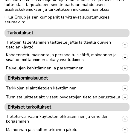
ja syvyys 14cm
laitteellasi tarjotakseen sinulle parhaan mahdollisen
asiakaskokemuksen ja tarkoituksen mukaisia mainoksia.
Hilla Group ja sen kumppanit tarvitsevat suostumuksesi
Toimitus lähialueelle
Toimitus
seuraaviin:
Nouto
Tarkoitukset
Tietojen tallentaminen laitteelle ja/tai laitteella olevien
tietojen käyttö
link
Kohdennettu mainonta ja personoitu sisältö, mainonnan ja
sisällön mittaaminen sekä yleisötutkimus
Ilmoittaja:
jossu
Palvelujen kehittäminen ja parantaminen
Katso ilmoittajan kaikki ilmoitukset
(
1
)
Erityisominaisuudet
OTA YHTEYTTÄ ILMOITTAJAAN
Tarkkojen sijaintitietojen käyttäminen
Tunnista laitteet aktiivisesti pyydettyjen tietojen perusteella
Erityiset tarkoitukset
Tietoturva, väärinkäytösten ehkäiseminen ja virheiden
korjaaminen
Mainonnan ja sisällön tekninen jakelu