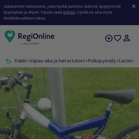
Julkaisimme tukisivuston, josta löydät palvelun säännöt, kysytyimmät
kysymykset ja ohjeet. Tutustu tästä
linkistä
. Löydät ne aina myös
henkilökuvakkeen takaa.
person
add_circle
favorite
undo
Kaikki
Vapaa-aika ja harrastukset
Polkupyöräily
Lasten p
double_arrow
double_arrow
double_arrow