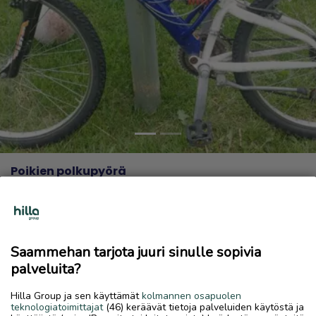
Previous
Next
Poikien polkupyörä
35 €
13.6.2026, 20.42
favorite
location_on
Sokoja
,
Kokkola
,
Keski-Pohjanmaa
Saammehan tarjota juuri sinulle sopivia
Myydään
palveluita?
Ajokuntoinen, jarrit pelaa, etuvaihteissa säädettävää yms.
Hilla Group ja sen käyttämät
kolmannen osapuolen
teknologiatoimittajat
(46) keräävät tietoja palveluiden käytöstä ja