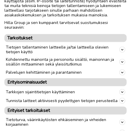
käyttäjistä (esim. IP-osoite tai laitetunniste) hyödyntäen evästeitä
tai muita teknisiä keinoja tietojen tallentamiseen ja lukemiseen
Nouto
Toimitus
laitteellasi tarjotakseen sinulle parhaan mahdollisen
asiakaskokemuksen ja tarkoituksen mukaisia mainoksia.
Tuumakoko
26"
Hilla Group ja sen kumppanit tarvitsevat suostumuksesi
seuraaviin:
Materiaali
Teräs
Tarkoitukset
Sukupuoli
Miehet
Tietojen tallentaminen laitteelle ja/tai laitteella olevien
tietojen käyttö
link
Kohdennettu mainonta ja personoitu sisältö, mainonnan ja
sisällön mittaaminen sekä yleisötutkimus
Palvelujen kehittäminen ja parantaminen
Ilmoittaja:
Hannu
Erityisominaisuudet
Katso ilmoittajan kaikki ilmoitukset
(
15
)
Tarkkojen sijaintitietojen käyttäminen
OTA YHTEYTTÄ ILMOITTAJAAN
Tunnista laitteet aktiivisesti pyydettyjen tietojen perusteella
Erityiset tarkoitukset
Tietoturva, väärinkäytösten ehkäiseminen ja virheiden
korjaaminen