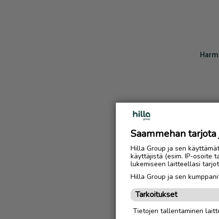
Harmi
Saammehan tarjota ju
Hilla Group ja sen käyttämä
käyttäjistä (esim. IP-osoite 
lukemiseen laitteellasi tar
Hilla Group ja sen kumppanit
Tarkoitukset
Tietojen tallentaminen laitte