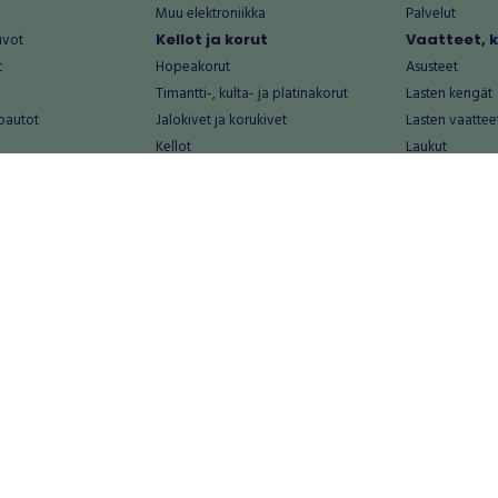
Muu elektroniikka
Palvelut
uvot
Kellot ja korut
Vaatteet, 
t
Hopeakorut
Asusteet
Timantti-, kulta- ja platinakorut
Lasten kengät
oautot
Jalokivet ja korukivet
Lasten vaattee
Kellot
Laukut
Muut kellot ja korut
Miesten kengä
Palvelut
Miesten vaatte
Koti ja asuminen
Naisten kengä
aat
Huonekalut ja säilytys
Naisten vaatte
vikkeet
Keittiötarvikkeet ja astiat
Nuorten kengä
Kodinkoneet ja tarvikkeet
Nuorten vaatt
 vanhat esineet
Kotitoimisto
Palvelut
Kylpyhuone ja sauna
Vapaa-aika
alut
Lasten tarvikkeet ja lelut
Airsoft
Luonnonvaraiset tuotteet
Askartelu ja kä
alut
Piha ja puutarha
Eläintarvikkeet
Sisustaminen ja design
Kirjat ja lehdet
tontit
Muu koti ja asuminen
Leffat