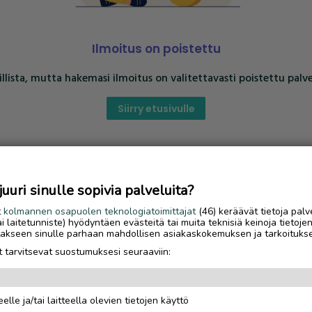
Ilmoitus on poistettu
llista, mutta hakemasi ilmoitus on valitettavasti poistettu palve
Siirry etusivulle
uri sinulle sopivia palveluita?
t
kolmannen osapuolen teknologiatoimittajat
(46) keräävät tietoja palv
tai laitetunniste) hyödyntäen evästeitä tai muita teknisiä keinoja tietoje
jotakseen sinulle parhaan mahdollisen asiakaskokemuksen ja tarkoituks
 tarvitsevat suostumuksesi seuraaviin:
elle ja/tai laitteella olevien tietojen käyttö