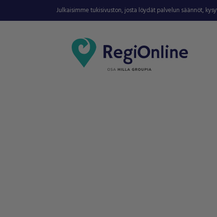
Julkaisimme tukisivuston, josta löydät palvelun säännöt, kys