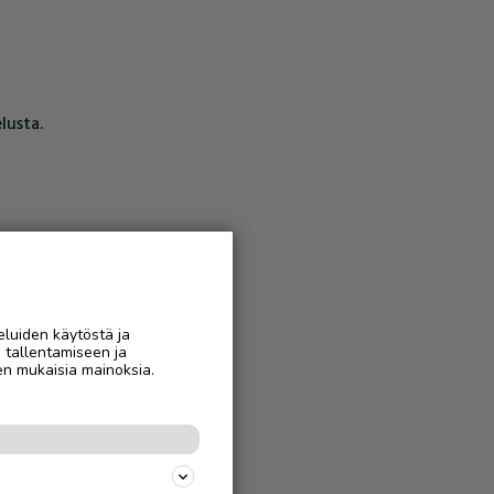
lusta.
eluiden käytöstä ja
n tallentamiseen ja
en mukaisia mainoksia.