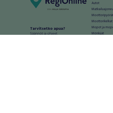
Autot
Matkailuajone
Moottoripyörä
Moottorikelkat
Mopot ja mop
Tarvitsetko apua?
Säännöt ja ohjeet
Mönkijät
Peräkärryt
Haluatko antaa palautetta tai
Raskas kalusto
kehitysehdotuksia?
Veneet
Palautteet ja kehitysehdotukset
Vanteet ja renk
Mainosta RegiOnlinessa
Varaosat ja tar
Käyttöehdot
Palvelut
Tietosuoja-asetukset
Antiikki ja
Tietoa Turvamaksu -palvelusta
Antiikkiesineet
Antiikkihuonek
Vanhat esineet
Vanhat huonek
Palvelut
Asunnot ja 