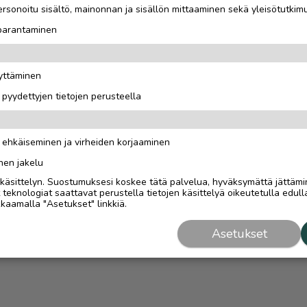
rsonoitu sisältö, mainonnan ja sisällön mittaaminen sekä yleisötutkim
 parantaminen
äyttäminen
i pyydettyjen tietojen perusteella
n ehkäiseminen ja virheiden korjaaminen
nen jakelu
i käsittelyn. Suostumuksesi koskee tätä palvelua, hyväksymättä jättämi
eknologiat saattavat perustella tietojen käsittelyä oikeutetulla edulla
kaamalla "Asetukset" linkkiä.
Asetukset