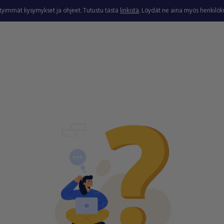
ytyimmät kysymykset ja ohjeet. Tutustu tästä
linkistä
. Löydät ne aina myös henkilö