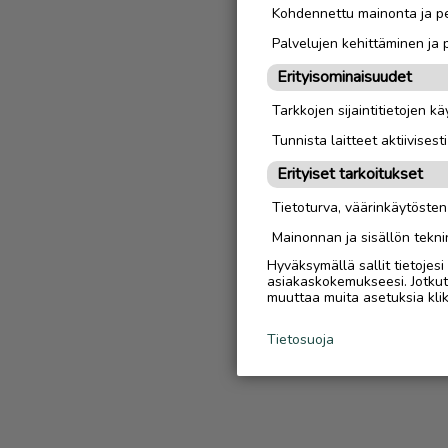
Kohdennettu mainonta ja pe
Palvelujen kehittäminen ja
Erityisominaisuudet
Tarkkojen sijaintitietojen k
Tunnista laitteet aktiivisest
Erityiset tarkoitukset
Tietoturva, väärinkäytöste
Mainonnan ja sisällön tekni
Hyväksymällä sallit tietojes
asiakaskokemukseesi. Jotkut t
muuttaa muita asetuksia klik
Tietosuoja