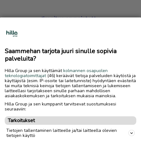
Ilmoitus on poistettu
Harmillista, mutta hakemasi ilmoitus on valitettavasti
poistettu palvelusta.
Saammehan tarjota juuri sinulle sopivia
Siirry etusivulle
palveluita?
Hilla Group ja sen käyttämät
kolmannen osapuolen
teknologiatoimittajat
(46) keräävät tietoja palveluiden käytöstä ja
käyttäjistä (esim. IP-osoite tai laitetunniste) hyödyntäen evästeitä
tai muita teknisiä keinoja tietojen tallentamiseen ja lukemiseen
laitteellasi tarjotakseen sinulle parhaan mahdollisen
asiakaskokemuksen ja tarkoituksen mukaisia mainoksia.
Hilla Group ja sen kumppanit tarvitsevat suostumuksesi
seuraaviin:
Tarkoitukset
Tietojen tallentaminen laitteelle ja/tai laitteella olevien
tietojen käyttö