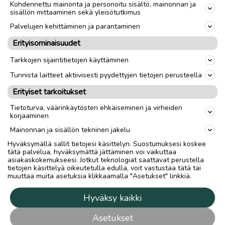
Kohdennettu mainonta ja personoitu sisältö, mainonnan ja
sisällön mittaaminen sekä yleisötutkimus
Palvelujen kehittäminen ja parantaminen
Erityisominaisuudet
Tarkkojen sijaintitietojen käyttäminen
Tunnista laitteet aktiivisesti pyydettyjen tietojen perusteella
Erityiset tarkoitukset
Tietoturva, väärinkäytösten ehkäiseminen ja virheiden
korjaaminen
Mainonnan ja sisällön tekninen jakelu
Hyväksymällä sallit tietojesi käsittelyn. Suostumuksesi koskee
tätä palvelua, hyväksymättä jättäminen voi vaikuttaa
asiakaskokemukseesi. Jotkut teknologiat saattavat perustella
tietojen käsittelyä oikeutetulla edulla, voit vastustaa tätä tai
muuttaa muita asetuksia klikkaamalla "Asetukset" linkkiä.
Hyväksy kaikki
Asetukset