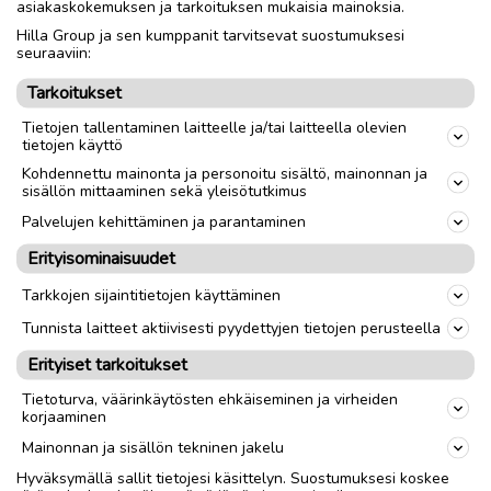
asiakaskokemuksen ja tarkoituksen mukaisia mainoksia.
Hilla Group ja sen kumppanit tarvitsevat suostumuksesi
Nouto
Toimitus
seuraaviin:
Tarkoitukset
link
Tietojen tallentaminen laitteelle ja/tai laitteella olevien
tietojen käyttö
Kohdennettu mainonta ja personoitu sisältö, mainonnan ja
Ilmoittaja:
Elina
sisällön mittaaminen sekä yleisötutkimus
Katso ilmoittajan kaikki ilmoitukset
(
1
)
Palvelujen kehittäminen ja parantaminen
Erityisominaisuudet
OTA YHTEYTTÄ ILMOITTAJAAN
Tarkkojen sijaintitietojen käyttäminen
Tunnista laitteet aktiivisesti pyydettyjen tietojen perusteella
Erityiset tarkoitukset
Tietoturva, väärinkäytösten ehkäiseminen ja virheiden
korjaaminen
Mainonnan ja sisällön tekninen jakelu
Hyväksymällä sallit tietojesi käsittelyn. Suostumuksesi koskee