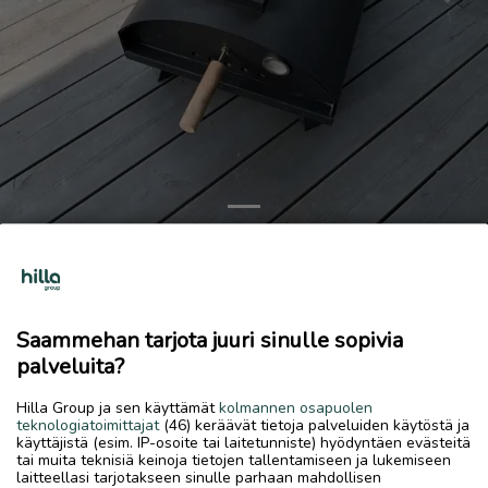
Previous
Next
pizzauuni
60 €
Saammehan tarjota juuri sinulle sopivia
13.6.2026, 12.59
favorite
palveluita?
location_on
Kirkonmäki-Isokylä
,
Kokkola
,
Keski-Pohjanmaa
Hilla Group ja sen käyttämät
kolmannen osapuolen
Myydään
teknologiatoimittajat
(46) keräävät tietoja palveluiden käytöstä ja
käyttäjistä (esim. IP-osoite tai laitetunniste) hyödyntäen evästeitä
Puulla tai hiilillä toimiva Black Flame pizzauuni. Suojapeite
tai muita teknisiä keinoja tietojen tallentamiseen ja lukemiseen
tulee myös mukaan.
laitteellasi tarjotakseen sinulle parhaan mahdollisen