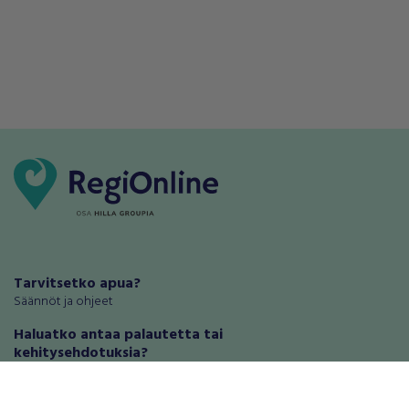
Tarvitsetko apua?
Säännöt ja ohjeet
Haluatko antaa palautetta tai
kehitysehdotuksia?
Palautteet ja kehitysehdotukset
Mainosta RegiOnlinessa