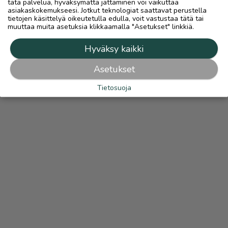
tätä palvelua, hyväksymättä jättäminen voi vaikuttaa
asiakaskokemukseesi. Jotkut teknologiat saattavat perustella
tietojen käsittelyä oikeutetulla edulla, voit vastustaa tätä tai
muuttaa muita asetuksia klikkaamalla "Asetukset" linkkiä.
Hyväksy kaikki
Asetukset
Tietosuoja