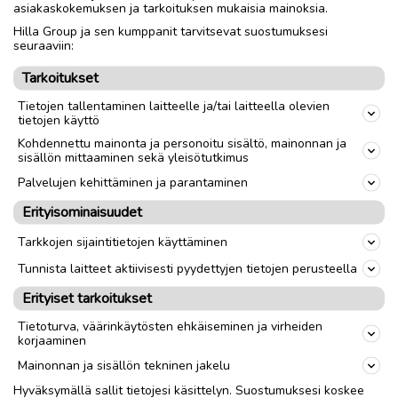
asiakaskokemuksen ja tarkoituksen mukaisia mainoksia.
Toimitus lähialueelle
Toimitus
Hilla Group ja sen kumppanit tarvitsevat suostumuksesi
Nouto
seuraaviin:
Tarkoitukset
link
Tietojen tallentaminen laitteelle ja/tai laitteella olevien
tietojen käyttö
Kohdennettu mainonta ja personoitu sisältö, mainonnan ja
Ilmoittaja:
Henri Tuunainen
sisällön mittaaminen sekä yleisötutkimus
Katso ilmoittajan kaikki ilmoitukset
(
15
)
Palvelujen kehittäminen ja parantaminen
Erityisominaisuudet
OTA YHTEYTTÄ ILMOITTAJAAN
Tarkkojen sijaintitietojen käyttäminen
Tunnista laitteet aktiivisesti pyydettyjen tietojen perusteella
Erityiset tarkoitukset
Tietoturva, väärinkäytösten ehkäiseminen ja virheiden
korjaaminen
Mainonnan ja sisällön tekninen jakelu
Hyväksymällä sallit tietojesi käsittelyn. Suostumuksesi koskee