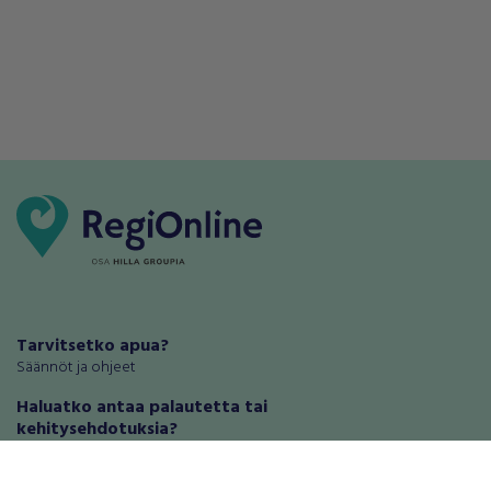
Tarvitsetko apua?
Säännöt ja ohjeet
Haluatko antaa palautetta tai
kehitysehdotuksia?
Palautteet ja kehitysehdotukset