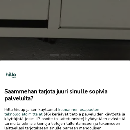
Previous
Next
Pistorasia
Tarjoa!
Saammehan tarjota juuri sinulle sopivia
7.7.2026, 17.44
favorite
location_on
palveluita?
Kirkonmäki-Isokylä
,
Kokkola
,
Keski-Pohjanmaa
Myydään
Hilla Group ja sen käyttämät
kolmannen osapuolen
teknologiatoimittajat
(46) keräävät tietoja palveluiden käytöstä ja
Pöytään upotettava pistorasia, tarjoa ovh 140€.
käyttäjistä (esim. IP-osoite tai laitetunniste) hyödyntäen evästeitä
tai muita teknisiä keinoja tietojen tallentamiseen ja lukemiseen
laitteellasi tarjotakseen sinulle parhaan mahdollisen