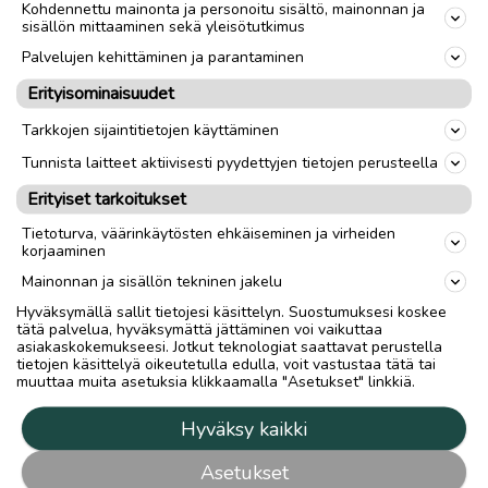
Kohdennettu mainonta ja personoitu sisältö, mainonnan ja
sisällön mittaaminen sekä yleisötutkimus
Palvelujen kehittäminen ja parantaminen
Erityisominaisuudet
Tarkkojen sijaintitietojen käyttäminen
Tunnista laitteet aktiivisesti pyydettyjen tietojen perusteella
Erityiset tarkoitukset
Tietoturva, väärinkäytösten ehkäiseminen ja virheiden
korjaaminen
Mainonnan ja sisällön tekninen jakelu
Hyväksymällä sallit tietojesi käsittelyn. Suostumuksesi koskee
tätä palvelua, hyväksymättä jättäminen voi vaikuttaa
asiakaskokemukseesi. Jotkut teknologiat saattavat perustella
tietojen käsittelyä oikeutetulla edulla, voit vastustaa tätä tai
muuttaa muita asetuksia klikkaamalla "Asetukset" linkkiä.
Hyväksy kaikki
Asetukset