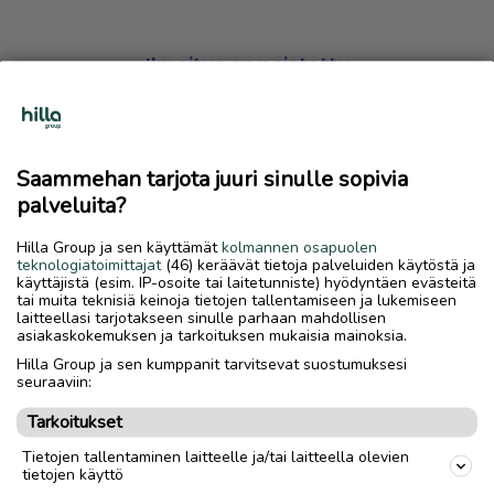
Ilmoitus on poistettu
Harmillista, mutta hakemasi ilmoitus on valitettavasti
poistettu palvelusta.
Saammehan tarjota juuri sinulle sopivia
Siirry etusivulle
palveluita?
Hilla Group ja sen käyttämät
kolmannen osapuolen
teknologiatoimittajat
(46) keräävät tietoja palveluiden käytöstä ja
käyttäjistä (esim. IP-osoite tai laitetunniste) hyödyntäen evästeitä
tai muita teknisiä keinoja tietojen tallentamiseen ja lukemiseen
laitteellasi tarjotakseen sinulle parhaan mahdollisen
asiakaskokemuksen ja tarkoituksen mukaisia mainoksia.
Hilla Group ja sen kumppanit tarvitsevat suostumuksesi
seuraaviin:
Tarkoitukset
Tietojen tallentaminen laitteelle ja/tai laitteella olevien
tietojen käyttö