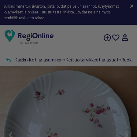
Julkaisimme tukisivuston, josta löydät palvelun säännöt, kysytyimmät
kysymykset ja ohjeet. Tutustu tästä
linkistä
. Löydät ne aina myös
henkilökuvakkeen takaa.
person
add_circle
favorite
undo
Kaikki
Koti ja asuminen
Keittiötarvikkeet ja astiat
Ruokail
double_arrow
double_arrow
double_arrow