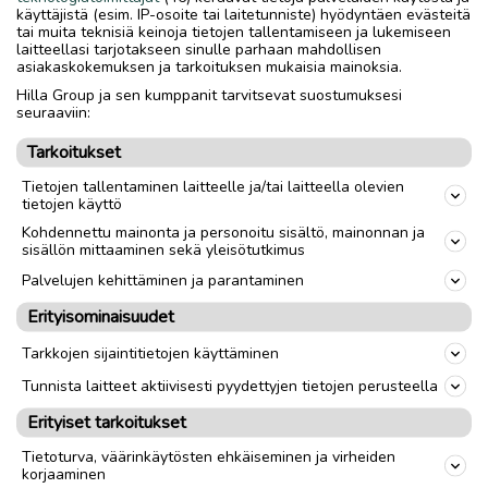
6 cm: 8 e.
käyttäjistä (esim. IP-osoite tai laitetunniste) hyödyntäen evästeitä
- soikea tarjoilulautanen, pituus 18 cm: 10 e
tai muita teknisiä keinoja tietojen tallentamiseen ja lukemiseen
laitteellasi tarjotakseen sinulle parhaan mahdollisen
- kahvikannu, korkeus 17 cm: 18 e
asiakaskokemuksen ja tarkoituksen mukaisia mainoksia.
- kahvikuppi ja teevati: 5 e
Hilla Group ja sen kumppanit tarvitsevat suostumuksesi
- Pakettihinta 37 e
seuraaviin:
Tarkoitukset
Nouto
Toimitus
Tietojen tallentaminen laitteelle ja/tai laitteella olevien
tietojen käyttö
Kohdennettu mainonta ja personoitu sisältö, mainonnan ja
link
sisällön mittaaminen sekä yleisötutkimus
Palvelujen kehittäminen ja parantaminen
Ilmoittaja:
Aune Björkström
Erityisominaisuudet
Katso ilmoittajan kaikki ilmoitukset
(
12
)
Tarkkojen sijaintitietojen käyttäminen
OTA YHTEYTTÄ ILMOITTAJAAN
Tunnista laitteet aktiivisesti pyydettyjen tietojen perusteella
Erityiset tarkoitukset
Tietoturva, väärinkäytösten ehkäiseminen ja virheiden
korjaaminen