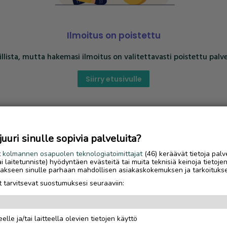
Ilmoitus on poistettu
llista, mutta hakemasi ilmoitus on valitettavasti poistettu palve
Siirry etusivulle
uri sinulle sopivia palveluita?
t
kolmannen osapuolen teknologiatoimittajat
(46) keräävät tietoja palv
tai laitetunniste) hyödyntäen evästeitä tai muita teknisiä keinoja tietoje
jotakseen sinulle parhaan mahdollisen asiakaskokemuksen ja tarkoituks
 tarvitsevat suostumuksesi seuraaviin:
elle ja/tai laitteella olevien tietojen käyttö