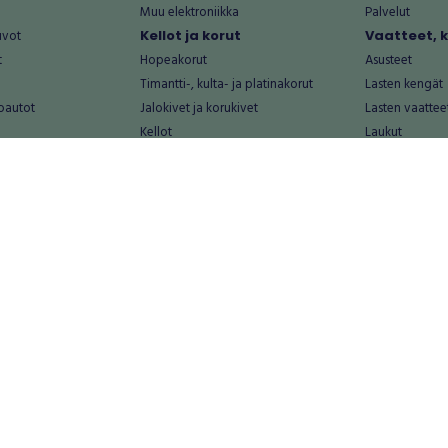
Muu elektroniikka
Palvelut
uvot
Kellot ja korut
Vaatteet, 
t
Hopeakorut
Asusteet
Timantti-, kulta- ja platinakorut
Lasten kengät
oautot
Jalokivet ja korukivet
Lasten vaattee
Kellot
Laukut
Muut kellot ja korut
Miesten kengä
Palvelut
Miesten vaatte
Koti ja asuminen
Naisten kengä
aat
Huonekalut ja säilytys
Naisten vaatte
vikkeet
Keittiötarvikkeet ja astiat
Nuorten kengä
Kodinkoneet ja tarvikkeet
Nuorten vaatt
 vanhat esineet
Kotitoimisto
Palvelut
Kylpyhuone ja sauna
Vapaa-aika
alut
Lasten tarvikkeet ja lelut
Airsoft
Luonnonvaraiset tuotteet
Askartelu ja kä
alut
Piha ja puutarha
Eläintarvikkeet
Sisustaminen ja design
Kirjat ja lehdet
tontit
Muu koti ja asuminen
Leffat