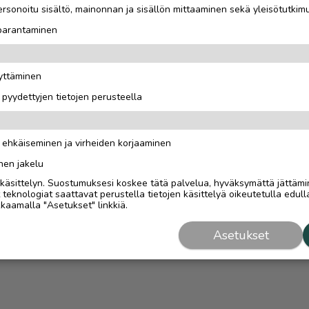
rsonoitu sisältö, mainonnan ja sisällön mittaaminen sekä yleisötutkim
 parantaminen
äyttäminen
i pyydettyjen tietojen perusteella
n ehkäiseminen ja virheiden korjaaminen
nen jakelu
i käsittelyn. Suostumuksesi koskee tätä palvelua, hyväksymättä jättämi
eknologiat saattavat perustella tietojen käsittelyä oikeutetulla edulla
kaamalla "Asetukset" linkkiä.
Asetukset