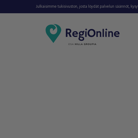
Julkaisimme tukisivuston, josta löydät palvelun säännöt, kys