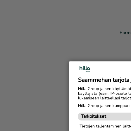
Harmi
Saammehan tarjota ju
Hilla Group ja sen käyttämä
käyttäjistä (esim. IP-osoite 
lukemiseen laitteellasi tar
Hilla Group ja sen kumppanit
Tarkoitukset
Tietojen tallentaminen laitte