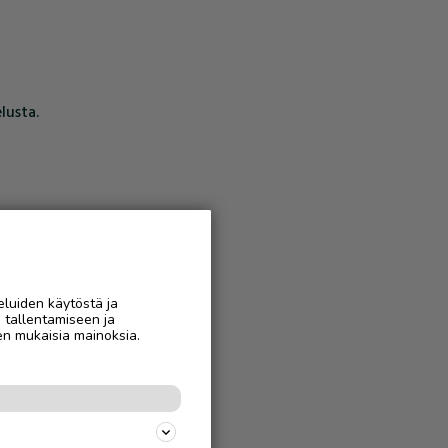
lusta.
eluiden käytöstä ja
n tallentamiseen ja
en mukaisia mainoksia.