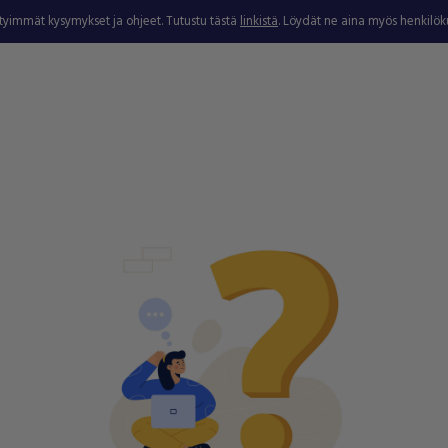
ytyimmät kysymykset ja ohjeet. Tutustu tästä
linkistä
. Löydät ne aina myös henkilö