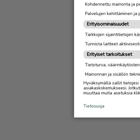
Kohdennettu mainonta ja pe
Palvelujen kehittäminen ja
Erityisominaisuudet
Tarkkojen sijaintitietojen k
Tunnista laitteet aktiivisest
Erityiset tarkoitukset
Tietoturva, väärinkäytöste
Mainonnan ja sisällön tekni
Hyväksymällä sallit tietojes
asiakaskokemukseesi. Jotkut t
muuttaa muita asetuksia klik
Tietosuoja