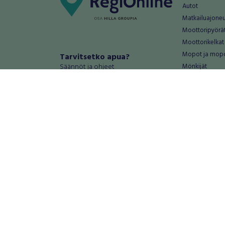
Autot
Matkailuajone
Moottoripyörä
Moottorikelkat
Mopot ja mop
Tarvitsetko apua?
Säännöt ja ohjeet
Mönkijät
Peräkärryt
Haluatko antaa palautetta tai
Raskas kalusto
kehitysehdotuksia?
Veneet
Palautteet ja kehitysehdotukset
Vanteet ja renk
Mainosta RegiOnlinessa
Varaosat ja tar
Käyttöehdot
Palvelut
Tietosuoja-asetukset
Antiikki ja
Tietoa Turvamaksu -palvelusta
Antiikkiesineet
Antiikkihuonek
Vanhat esineet
Vanhat huonek
Palvelut
Asunnot ja 