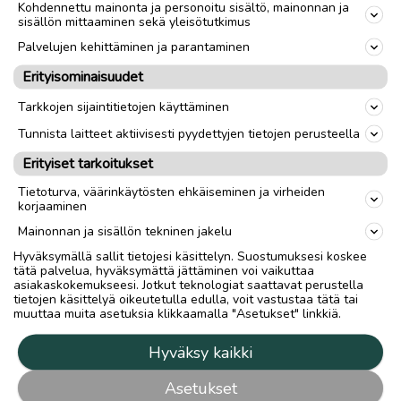
Kohdennettu mainonta ja personoitu sisältö, mainonnan ja
sisällön mittaaminen sekä yleisötutkimus
Palvelujen kehittäminen ja parantaminen
Erityisominaisuudet
Tarkkojen sijaintitietojen käyttäminen
Tunnista laitteet aktiivisesti pyydettyjen tietojen perusteella
Erityiset tarkoitukset
Tietoturva, väärinkäytösten ehkäiseminen ja virheiden
korjaaminen
Mainonnan ja sisällön tekninen jakelu
Hyväksymällä sallit tietojesi käsittelyn. Suostumuksesi koskee
tätä palvelua, hyväksymättä jättäminen voi vaikuttaa
asiakaskokemukseesi. Jotkut teknologiat saattavat perustella
tietojen käsittelyä oikeutetulla edulla, voit vastustaa tätä tai
muuttaa muita asetuksia klikkaamalla "Asetukset" linkkiä.
Hyväksy kaikki
Asetukset