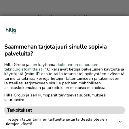
Ilmoitus on poistettu
Harmillista, mutta hakemasi ilmoitus on valitettavasti
poistettu palvelusta.
Saammehan tarjota juuri sinulle sopivia
Siirry etusivulle
palveluita?
Hilla Group ja sen käyttämät
kolmannen osapuolen
teknologiatoimittajat
(46) keräävät tietoja palveluiden käytöstä ja
käyttäjistä (esim. IP-osoite tai laitetunniste) hyödyntäen evästeitä
tai muita teknisiä keinoja tietojen tallentamiseen ja lukemiseen
laitteellasi tarjotakseen sinulle parhaan mahdollisen
asiakaskokemuksen ja tarkoituksen mukaisia mainoksia.
Hilla Group ja sen kumppanit tarvitsevat suostumuksesi
seuraaviin:
Tarkoitukset
Tietojen tallentaminen laitteelle ja/tai laitteella olevien
tietojen käyttö