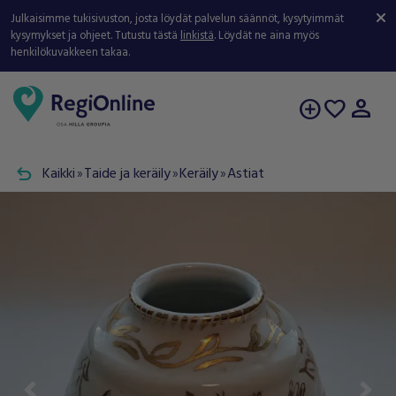
Julkaisimme tukisivuston, josta löydät palvelun säännöt, kysytyimmät
kysymykset ja ohjeet. Tutustu tästä
linkistä
. Löydät ne aina myös
henkilökuvakkeen takaa.
person
add_circle
favorite
undo
Kaikki
Taide ja keräily
Keräily
Astiat
double_arrow
double_arrow
double_arrow