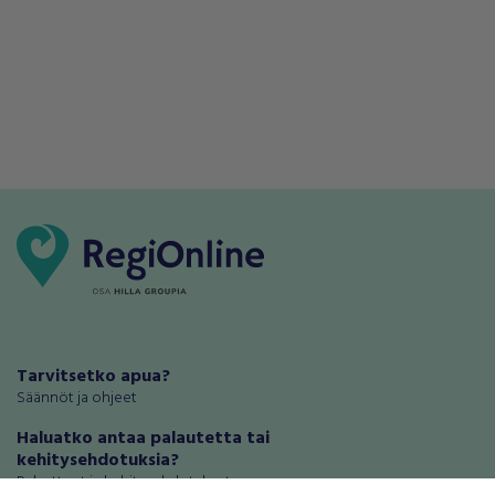
Tarvitsetko apua?
Säännöt ja ohjeet
Haluatko antaa palautetta tai
kehitysehdotuksia?
Palautteet ja kehitysehdotukset