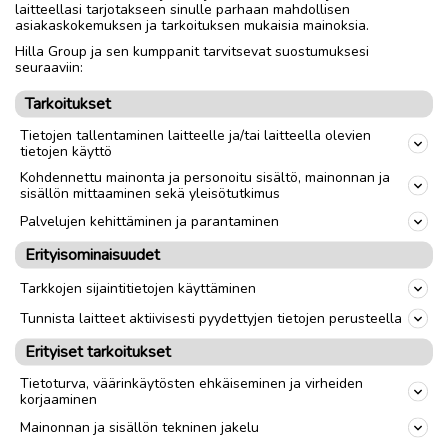
laitteellasi tarjotakseen sinulle parhaan mahdollisen
asiakaskokemuksen ja tarkoituksen mukaisia mainoksia.
Nouto
Toimitus
Hilla Group ja sen kumppanit tarvitsevat suostumuksesi
seuraaviin:
Aika
1950-luku
Tarkoitukset
Tietojen tallentaminen laitteelle ja/tai laitteella olevien
link
tietojen käyttö
Kohdennettu mainonta ja personoitu sisältö, mainonnan ja
sisällön mittaaminen sekä yleisötutkimus
Ilmoittaja:
Silja Siirilä
Palvelujen kehittäminen ja parantaminen
Katso ilmoittajan kaikki ilmoitukset
(
17
)
Erityisominaisuudet
OTA YHTEYTTÄ ILMOITTAJAAN
Tarkkojen sijaintitietojen käyttäminen
Tunnista laitteet aktiivisesti pyydettyjen tietojen perusteella
Erityiset tarkoitukset
Tietoturva, väärinkäytösten ehkäiseminen ja virheiden
korjaaminen
Mainonnan ja sisällön tekninen jakelu