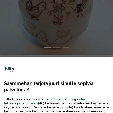
Previous
Next
Pieni vaasi
30 €
9.7.2026, 11.22
favorite
Saammehan tarjota juuri sinulle sopivia
location_on
Koivuhaka
,
Kokkola
,
Keski-Pohjanmaa
palveluita?
Myydään
Hilla Group ja sen käyttämät
kolmannen osapuolen
Arabian valk. posliinivaasi, kultainen käsinmaalaus, 1953
teknologiatoimittajat
(46) keräävät tietoja palveluiden käytöstä ja
käyttäjistä (esim. IP-osoite tai laitetunniste) hyödyntäen evästeitä
merkitty pohjaan, kork. n.10 cm, kunto erinomainen.
tai muita teknisiä keinoja tietojen tallentamiseen ja lukemiseen