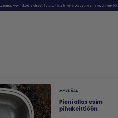
ytyimmät kysymykset ja ohjeet. Tutustu tästä
linkistä
. Löydät ne aina myös henkilö
MYYDÄÄN
Pieni allas esim
pihakeittiöön