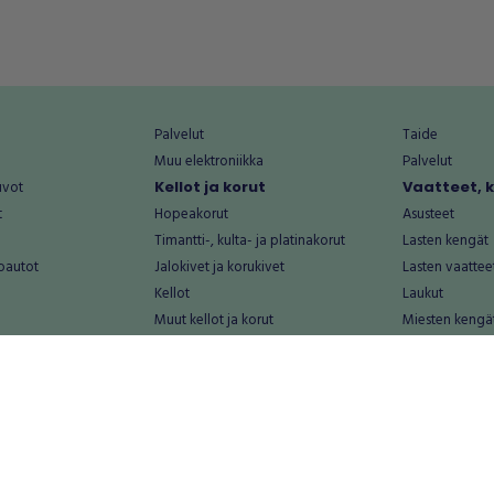
Palvelut
Taide
Muu elektroniikka
Palvelut
uvot
Kellot ja korut
Vaatteet, 
t
Hopeakorut
Asusteet
Timantti-, kulta- ja platinakorut
Lasten kengät
oautot
Jalokivet ja korukivet
Lasten vaattee
Kellot
Laukut
Muut kellot ja korut
Miesten kengä
Palvelut
Miesten vaatte
Koti ja asuminen
Naisten kengä
aat
Huonekalut ja säilytys
Naisten vaatte
vikkeet
Keittiötarvikkeet ja astiat
Nuorten kengä
Kodinkoneet ja tarvikkeet
Nuorten vaatt
 vanhat esineet
Kotitoimisto
Palvelut