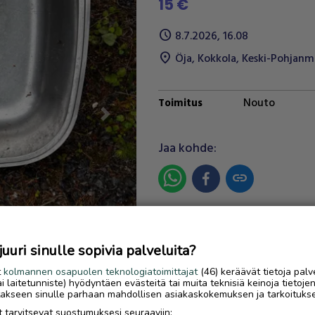
15 €
schedule
8.7.2026, 16.08
location_on
Öja
,
Kokkola
,
Keski-Pohjanm
Nouto
Toimitus
Next
Jaa kohde:
link
Ilmoittaja:
- -
Katso ilmoittajan kaikki ilmoit
uri sinulle sopivia palveluita?
OTA YHTEYTTÄ ILMOITTAJ
t
kolmannen osapuolen teknologiatoimittajat
(46) keräävät tietoja palv
tai laitetunniste) hyödyntäen evästeitä tai muita teknisiä keinoja tietoje
jotakseen sinulle parhaan mahdollisen asiakaskokemuksen ja tarkoituks
 tarvitsevat suostumuksesi seuraaviin: