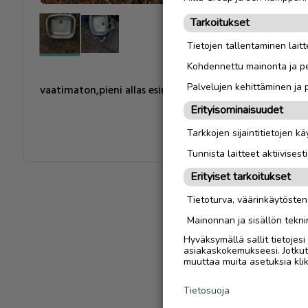
Tarkoitukset
Tietojen tallentaminen laitte
Kohdennettu mainonta ja pe
Palvelujen kehittäminen ja
vaatimaton,pieni allas esim ulkokäyttöön.
Erityisominaisuudet
Tarkkojen sijaintitietojen k
Tunnista laitteet aktiivisest
Erityiset tarkoitukset
Tietoturva, väärinkäytöste
Mainonnan ja sisällön tekni
Hyväksymällä sallit tietojes
asiakaskokemukseesi. Jotkut t
muuttaa muita asetuksia klik
Tietosuoja