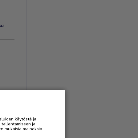
aa
ukset
(
1
)
AAN
eluiden käytöstä ja
n tallentamiseen ja
en mukaisia mainoksia.