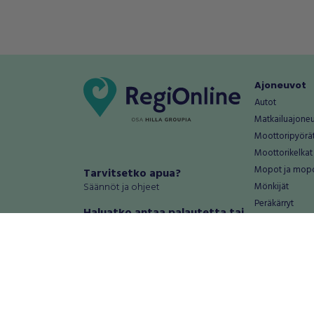
Ajoneuvot
Autot
Matkailuajone
Moottoripyörä
Moottorikelkat
Mopot ja mop
Tarvitsetko apua?
Säännöt ja ohjeet
Mönkijät
Peräkärryt
Haluatko antaa palautetta tai
Raskas kalusto
kehitysehdotuksia?
Veneet
Palautteet ja kehitysehdotukset
Vanteet ja renk
Mainosta RegiOnlinessa
Varaosat ja tar
Käyttöehdot
Palvelut
Tietosuoja-asetukset
Antiikki ja