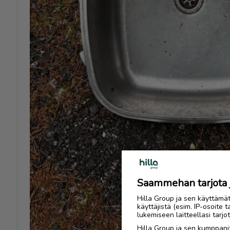
Previous
Saammehan tarjota ju
Hilla Group ja sen käyttämä
käyttäjistä (esim. IP-osoite 
lukemiseen laitteellasi tar
Hilla Group ja sen kumppanit