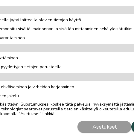
elle ja/tai laitteella olevien tietojen käyttö
rsonoitu sisältö, mainonnan ja sisällön mittaaminen sekä yleisötutkim
 parantaminen
äyttäminen
i pyydettyjen tietojen perusteella
n ehkäiseminen ja virheiden korjaaminen
nen jakelu
i käsittelyn. Suostumuksesi koskee tätä palvelua, hyväksymättä jättämi
eknologiat saattavat perustella tietojen käsittelyä oikeutetulla edulla
kaamalla "Asetukset" linkkiä.
Asetukset