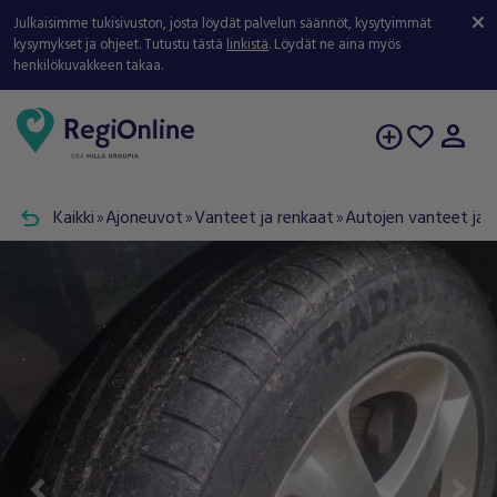
Julkaisimme tukisivuston, josta löydät palvelun säännöt, kysytyimmät
kysymykset ja ohjeet. Tutustu tästä
linkistä
. Löydät ne aina myös
henkilökuvakkeen takaa.
person
add_circle
favorite
undo
Kaikki
Ajoneuvot
Vanteet ja renkaat
Autojen vanteet ja 
double_arrow
double_arrow
double_arrow