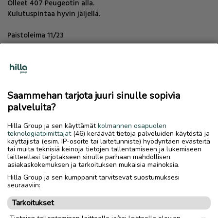
Olleet 407 Peugeotin alla.
Kulutuspintaa hyvin jäljellä.
Paistoleima 11/23
Yhdestä vanteesta puuttuu keskimerkki.
Hp.160e
Saammehan tarjota juuri sinulle sopivia
Nouto kokkolasta
palveluita?
Hilla Group ja sen käyttämät
kolmannen osapuolen
Nouto
Toimitus
teknologiatoimittajat
(46) keräävät tietoja palveluiden käytöstä ja
käyttäjistä (esim. IP-osoite tai laitetunniste) hyödyntäen evästeitä
Vanteet / renkaat
Vanteet ja renkaat
tai muita teknisiä keinoja tietojen tallentamiseen ja lukemiseen
laitteellasi tarjotakseen sinulle parhaan mahdollisen
asiakaskokemuksen ja tarkoituksen mukaisia mainoksia.
Tuumakoko
17
"
Hilla Group ja sen kumppanit tarvitsevat suostumuksesi
Kappalemäärä
4
seuraaviin:
Vanteiden materiaali
Alumiini
Tarkoitukset