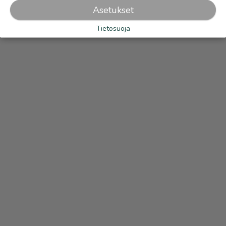
OTA YHTEYTTÄ ILMOITTAJAAN
Asetukset
Tietosuoja