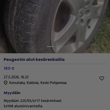
Previous
Next
Peugeotin alut kesärenkailla
160 €
27.5.2026, 16.23
favorite
location_on
Koivuhaka
,
Kokkola
,
Keski-Pohjanmaa
Myydään
Myydään 225/55/zr17 kesärenkaat
5x108 alumiinivanteilla.