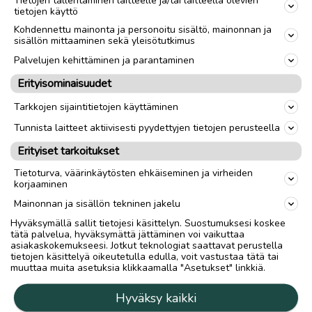
Tietojen tallentaminen laitteelle ja/tai laitteella olevien
Pulttijako
5/108
tietojen käyttö
Keskireikä
Muu
Kohdennettu mainonta ja personoitu sisältö, mainonnan ja
sisällön mittaaminen sekä yleisötutkimus
ET
Muu
Palvelujen kehittäminen ja parantaminen
Vanteen merkki
Peugeot
Erityisominaisuudet
Rengastyyppi
Kesärenkaat
Tarkkojen sijaintitietojen käyttäminen
Tunnista laitteet aktiivisesti pyydettyjen tietojen perusteella
Renkaiden leveys
225
mm
Erityiset tarkoitukset
Renkaiden profiili
55
Tietoturva, väärinkäytösten ehkäiseminen ja virheiden
Renkaiden merkki
Radial F250
korjaaminen
Mainonnan ja sisällön tekninen jakelu
Hyväksymällä sallit tietojesi käsittelyn. Suostumuksesi koskee
link
tätä palvelua, hyväksymättä jättäminen voi vaikuttaa
asiakaskokemukseesi. Jotkut teknologiat saattavat perustella
tietojen käsittelyä oikeutetulla edulla, voit vastustaa tätä tai
Ilmoittaja:
T. P
muuttaa muita asetuksia klikkaamalla "Asetukset" linkkiä.
Katso ilmoittajan kaikki ilmoitukset
(
4
)
Hyväksy kaikki