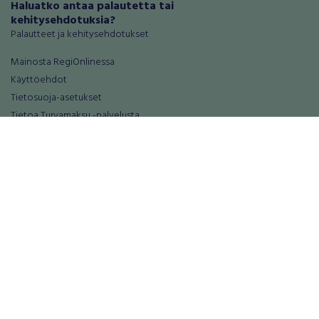
Haluatko antaa palautetta tai
kehitysehdotuksia?
Palautteet ja kehitysehdotukset
Mainosta RegiOnlinessa
Käyttöehdot
Tietosuoja-asetukset
Tietoa Turvamaksu -palvelusta
Ajoneuvot
Asunnot
Autot
Autotallit ja varastot
Matkailuajoneuvot
Loma-asunnot
Moottoripyörät
Maa- ja metsätilat
Moottorikelkat
Toimitilat
Mopot ja mopoautot
Tontit
Mönkijät
Palvelut
Peräkärryt
Elektroniikka
Raskas kalusto
Puhelimet ja puhelintarvikkeet
Veneet
Tabletit ja tablettien tarvikkeet
Vanteet ja renkaat
Tietokoneet, tarvikkeet ja komponent