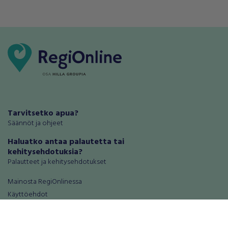
Tarvitsetko apua?
Säännöt ja ohjeet
Haluatko antaa palautetta tai
kehitysehdotuksia?
Palautteet ja kehitysehdotukset
Mainosta RegiOnlinessa
Käyttöehdot
Tietosuoja-asetukset
Tietoa Turvamaksu -palvelusta