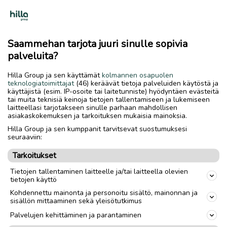
Merkki
Peugeot
Malli
406
Saammehan tarjota juuri sinulle sopivia
palveluita?
Ajoneuvotyyppi
Henkilöauto
Hilla Group ja sen käyttämät
kolmannen osapuolen
Vuosimalli
2002
vm
teknologiatoimittajat
(46) keräävät tietoja palveluiden käytöstä ja
käyttäjistä (esim. IP-osoite tai laitetunniste) hyödyntäen evästeitä
Mittarilukema
594000
km
tai muita teknisiä keinoja tietojen tallentamiseen ja lukemiseen
laitteellasi tarjotakseen sinulle parhaan mahdollisen
asiakaskokemuksen ja tarkoituksen mukaisia mainoksia.
Korimalli
Farmari
Hilla Group ja sen kumppanit tarvitsevat suostumuksesi
Käyttövoima
Diesel
seuraaviin:
Moottorin koko
2.0
l
Tarkoitukset
Tietojen tallentaminen laitteelle ja/tai laitteella olevien
Vaihteisto
Manuaali
tietojen käyttö
Vetotapa
Etuveto
Kohdennettu mainonta ja personoitu sisältö, mainonnan ja
sisällön mittaaminen sekä yleisötutkimus
Ovien lukumäärä
5 ovea
Palvelujen kehittäminen ja parantaminen