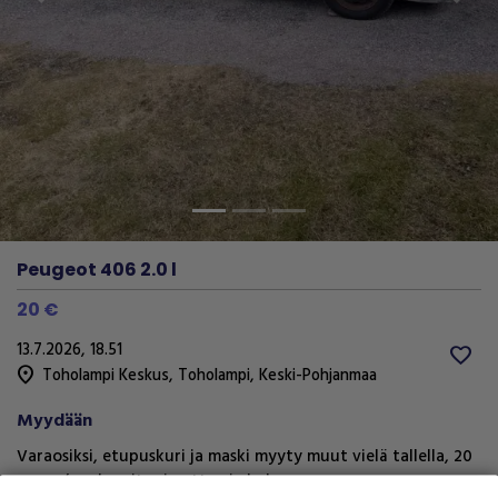
Previous
Next
Peugeot 406 2.0 l
20 €
13.7.2026, 18.51
favorite
location_on
Toholampi Keskus
,
Toholampi
,
Keski-Pohjanmaa
Myydään
Varaosiksi, etupuskuri ja maski myyty muut vielä tallella, 20
euroa/osa kun itse irrottaa ja hakee.