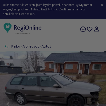
Julkaisimme tukisivuston, josta löydät palvelun säännöt, kysytyimmät
kysymykset ja ohjeet. Tutustu tästä
linkistä
. Löydät ne aina myös
henkilökuvakkeen takaa.
person
add_circle
favorite
undo
Kaikki
Ajoneuvot
Autot
double_arrow
double_arrow