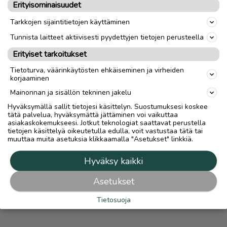
Vetokoukku
On vetokoukku
Erityisominaisuudet
Tieliikennekelpoisuus
Ei-tieliikennekelpoinen
Tarkkojen sijaintitietojen käyttäminen
Tunnista laitteet aktiivisesti pyydettyjen tietojen perusteella
Erityiset tarkoitukset
link
Tietoturva, väärinkäytösten ehkäiseminen ja virheiden
korjaaminen
Ilmoittaja:
JH...
Mainonnan ja sisällön tekninen jakelu
Katso ilmoittajan kaikki ilmoitukset
(
4
)
Hyväksymällä sallit tietojesi käsittelyn. Suostumuksesi koskee
tätä palvelua, hyväksymättä jättäminen voi vaikuttaa
OTA YHTEYTTÄ ILMOITTAJAAN
asiakaskokemukseesi. Jotkut teknologiat saattavat perustella
tietojen käsittelyä oikeutetulla edulla, voit vastustaa tätä tai
muuttaa muita asetuksia klikkaamalla "Asetukset" linkkiä.
Hyväksy kaikki
Asetukset
Tietosuoja