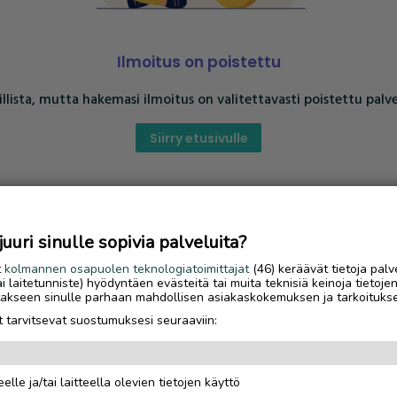
Ilmoitus on poistettu
llista, mutta hakemasi ilmoitus on valitettavasti poistettu palve
Siirry etusivulle
uri sinulle sopivia palveluita?
t
kolmannen osapuolen teknologiatoimittajat
(46) keräävät tietoja palv
tai laitetunniste) hyödyntäen evästeitä tai muita teknisiä keinoja tietoje
jotakseen sinulle parhaan mahdollisen asiakaskokemuksen ja tarkoituks
 tarvitsevat suostumuksesi seuraaviin:
elle ja/tai laitteella olevien tietojen käyttö