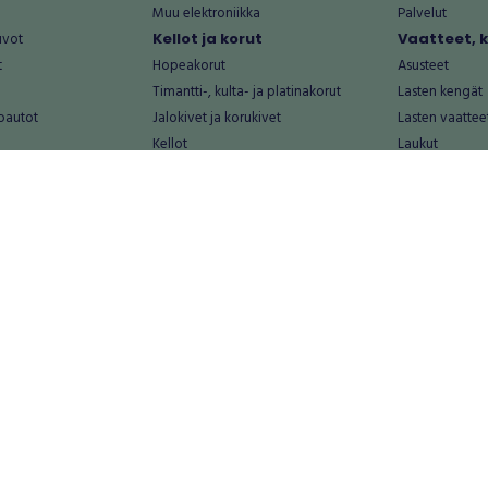
Muu elektroniikka
Palvelut
uvot
Kellot ja korut
Vaatteet, 
t
Hopeakorut
Asusteet
Timantti-, kulta- ja platinakorut
Lasten kengät
oautot
Jalokivet ja korukivet
Lasten vaattee
Kellot
Laukut
Muut kellot ja korut
Miesten kengä
Palvelut
Miesten vaatte
Koti ja asuminen
Naisten kengä
aat
Huonekalut ja säilytys
Naisten vaatte
vikkeet
Keittiötarvikkeet ja astiat
Nuorten kengä
Kodinkoneet ja tarvikkeet
Nuorten vaatt
 vanhat esineet
Kotitoimisto
Palvelut
Kylpyhuone ja sauna
Vapaa-aika
alut
Lasten tarvikkeet ja lelut
Airsoft
Luonnonvaraiset tuotteet
Askartelu ja kä
alut
Piha ja puutarha
Eläintarvikkeet
Sisustaminen ja design
Kirjat ja lehdet
tontit
Muu koti ja asuminen
Leffat