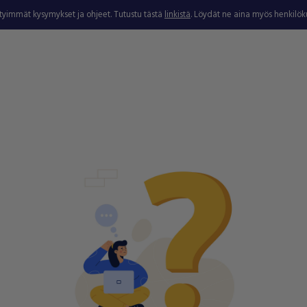
ytyimmät kysymykset ja ohjeet. Tutustu tästä
linkistä
. Löydät ne aina myös henkilö