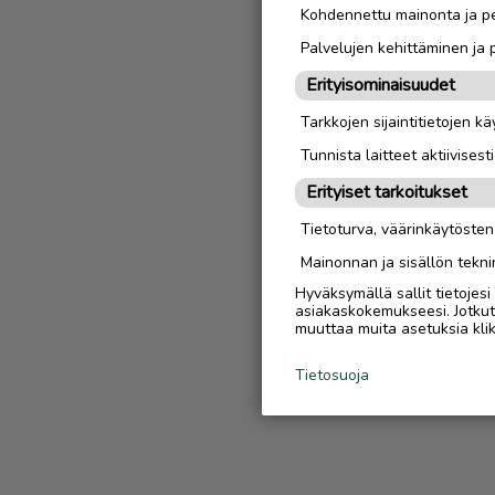
Kohdennettu mainonta ja pe
Palvelujen kehittäminen ja
Erityisominaisuudet
Tarkkojen sijaintitietojen k
Tunnista laitteet aktiivisest
Erityiset tarkoitukset
Tietoturva, väärinkäytöste
Mainonnan ja sisällön tekni
Hyväksymällä sallit tietojes
asiakaskokemukseesi. Jotkut t
muuttaa muita asetuksia klik
Tietosuoja