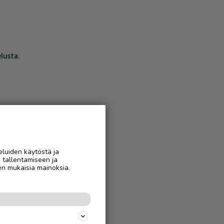
lusta.
eluiden käytöstä ja
n tallentamiseen ja
en mukaisia mainoksia.