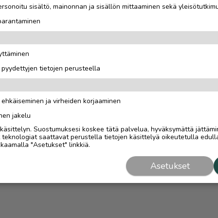
rsonoitu sisältö, mainonnan ja sisällön mittaaminen sekä yleisötutkim
 parantaminen
äyttäminen
i pyydettyjen tietojen perusteella
n ehkäiseminen ja virheiden korjaaminen
nen jakelu
i käsittelyn. Suostumuksesi koskee tätä palvelua, hyväksymättä jättämi
eknologiat saattavat perustella tietojen käsittelyä oikeutetulla edulla
kaamalla "Asetukset" linkkiä.
Asetukset