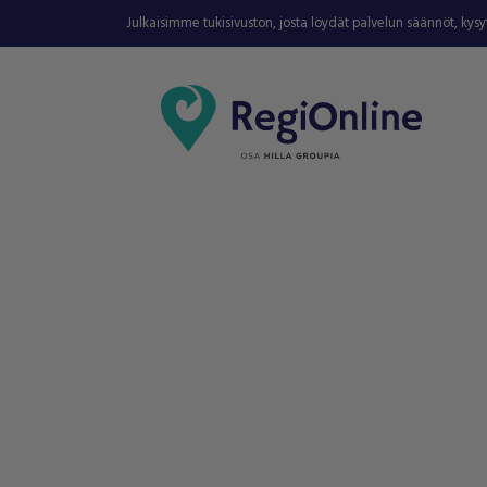
Julkaisimme tukisivuston, josta löydät palvelun säännöt, kys