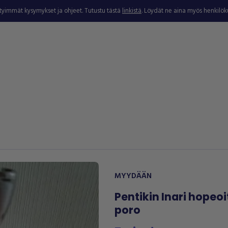
ytyimmät kysymykset ja ohjeet. Tutustu tästä
linkistä
. Löydät ne aina myös henkilö
MYYDÄÄN
Pentikin Inari hopeoi
poro