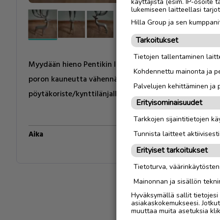
käyttäjistä (esim. IP-osoite 
lukemiseen laitteellasi tar
Hilla Group ja sen kumppanit
Tarkoitukset
Tietojen tallentaminen laitte
Myydään hieno Pentikin Inari-poro. Pieniä käytön jälkiä
Kohdennettu mainonta ja pe
poron kauneutta vähennä. Poro on kohtalaisen painava
Palvelujen kehittäminen ja
pöytäkoriste/kynttilänjalka.
Erityisominaisuudet
Tarkkojen sijaintitietojen k
Aika
1900-luku
Tunnista laitteet aktiivisest
Erityiset tarkoitukset
Tietoturva, väärinkäytöste
Mainonnan ja sisällön tekni
Hyväksymällä sallit tietojes
asiakaskokemukseesi. Jotkut t
muuttaa muita asetuksia klik