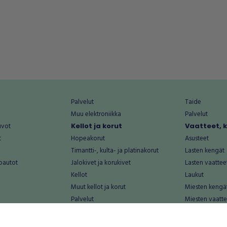
Palvelut
Taide
Muu elektroniikka
Palvelut
uvot
Kellot ja korut
Vaatteet, 
t
Hopeakorut
Asusteet
Timantti-, kulta- ja platinakorut
Lasten kengät
oautot
Jalokivet ja korukivet
Lasten vaattee
Kellot
Laukut
Muut kellot ja korut
Miesten kengä
Palvelut
Miesten vaatte
Koti ja asuminen
Naisten kengä
aat
Huonekalut ja säilytys
Naisten vaatte