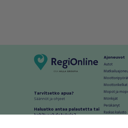
Ajoneuvot
Autot
Matkailuajone
Moottoripyörä
Moottorikelkat
Mopot ja mop
Tarvitsetko apua?
Säännöt ja ohjeet
Mönkijät
Peräkärryt
Haluatko antaa palautetta tai
Raskas kalusto
kehitysehdotuksia?
Veneet
Palautteet ja kehitysehdotukset
Vanteet ja renk