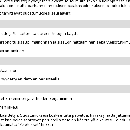
tai laitetunniste) hyödyntäen evästeitä tai muita teknisiä keinoja tietoje
OTA YHTEYTTÄ ILMOITTAJ
jotakseen sinulle parhaan mahdollisen asiakaskokemuksen ja tarkoituks
 tarvitsevat suostumuksesi seuraaviin:
elle ja/tai laitteella olevien tietojen käyttö
 löytyy mutta ne eivät
rsonoitu sisältö, mainonnan ja sisällön mittaaminen sekä yleisötutkim
 parantaminen
äyttäminen
i pyydettyjen tietojen perusteella
n ehkäiseminen ja virheiden korjaaminen
nen jakelu
i käsittelyn. Suostumuksesi koskee tätä palvelua, hyväksymättä jättämi
eknologiat saattavat perustella tietojen käsittelyä oikeutetulla edulla
kaamalla "Asetukset" linkkiä.