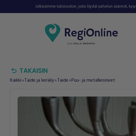
Julkaisimme tukisivuston, josta löydät palvelun säännöt, kys
undo
TAKAISIN
Kaikki
Taide ja keräily
Taide
Puu- ja metalliesineet
double_arrow
double_arrow
double_arrow