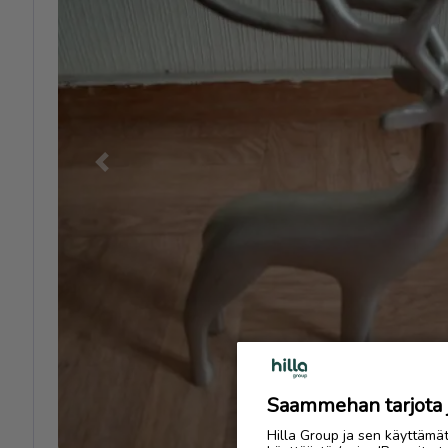
Previous
Saammehan tarjota ju
Hilla Group ja sen käyttämä