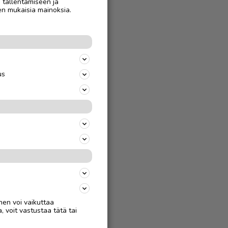
n tallentamiseen ja
AAN
en mukaisia mainoksia.
us
nen voi vaikuttaa
, voit vastustaa tätä tai