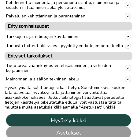
Kohdennettu mainonta ja personoitu sisältö, mainonnan ja
sisällön mittaaminen sekä yleisötutkimus
Palvelujen kehittäminen ja parantaminen
Erityisominaisuudet
Tarkkojen sijaintitietojen käyttäminen
Tunnista laitteet aktiivisesti pyydettyjen tietojen perusteella
Erityiset tarkoitukset
Tietoturva, väärinkäytösten ehkäiseminen ja virheiden
korjaaminen
Mainonnan ja sisällön tekninen jakelu
Hyväksymällä sallit tietojesi käsittelyn. Suostumuksesi koskee
tätä palvelua, hyväksymättä jättäminen voi vaikuttaa
asiakaskokemukseesi. Jotkut teknologiat saattavat perustella
tietojen käsittelyä oikeutetulla edulla, voit vastustaa tätä tai
muuttaa muita asetuksia klikkaamalla "Asetukset" linkkiä.
Hyväksy kaikki
Asetukset