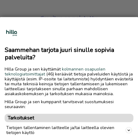
Ilmoitus on poistettu
Harmillista, mutta hakemasi ilmoitus on valitettavasti
poistettu palvelusta.
Saammehan tarjota juuri sinulle sopivia
Siirry etusivulle
palveluita?
Hilla Group ja sen käyttämät
kolmannen osapuolen
teknologiatoimittajat
(46) keräävät tietoja palveluiden käytöstä ja
käyttäjistä (esim. IP-osoite tai laitetunniste) hyödyntäen evästeitä
tai muita teknisiä keinoja tietojen tallentamiseen ja lukemiseen
laitteellasi tarjotakseen sinulle parhaan mahdollisen
asiakaskokemuksen ja tarkoituksen mukaisia mainoksia.
Hilla Group ja sen kumppanit tarvitsevat suostumuksesi
seuraaviin:
Tarkoitukset
Tietojen tallentaminen laitteelle ja/tai laitteella olevien
tietojen käyttö