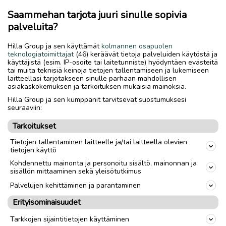
Onko tulossa remonttia tai tehtynä jo mutta pellit vielä
Saammehan tarjota juuri sinulle sopivia
pyörivät haitolla pihamaalla.?
palveluita?
Siististi purettu on mitä kattellaan
Hilla Group ja sen käyttämät
kolmannen osapuolen
teknologiatoimittajat
(46) keräävät tietoja palveluiden käytöstä ja
3.5-6m toivottu pituus
käyttäjistä (esim. IP-osoite tai laitetunniste) hyödyntäen evästeitä
tai muita teknisiä keinoja tietojen tallentamiseen ja lukemiseen
laitteellasi tarjotakseen sinulle parhaan mahdollisen
Tarvis jotain 23kpl
asiakaskokemuksen ja tarkoituksen mukaisia mainoksia.
Hilla Group ja sen kumppanit tarvitsevat suostumuksesi
Sievi, yka, nivala, kaijjaani, käy myöski
seuraaviin:
Tarjottele ja ilmoile
Tarkoitukset
Tietojen tallentaminen laitteelle ja/tai laitteella olevien
Kysäse
tietojen käyttö
Kohdennettu mainonta ja personoitu sisältö, mainonnan ja
sisällön mittaaminen sekä yleisötutkimus
Palvelujen kehittäminen ja parantaminen
Nouto
Toimitus
Erityisominaisuudet
Tarkkojen sijaintitietojen käyttäminen
link