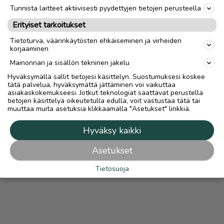
Tunnista laitteet aktiivisesti pyydettyjen tietojen perusteella
Erityiset tarkoitukset
Ilmoittaja:
Rassooja
Katso ilmoittajan kaikki ilmoitukset
(
4
)
Tietoturva, väärinkäytösten ehkäiseminen ja virheiden
korjaaminen
OTA YHTEYTTÄ ILMOITTAJAAN
Mainonnan ja sisällön tekninen jakelu
Hyväksymällä sallit tietojesi käsittelyn. Suostumuksesi koskee
tätä palvelua, hyväksymättä jättäminen voi vaikuttaa
asiakaskokemukseesi. Jotkut teknologiat saattavat perustella
tietojen käsittelyä oikeutetulla edulla, voit vastustaa tätä tai
muuttaa muita asetuksia klikkaamalla "Asetukset" linkkiä.
Hyväksy kaikki
Asetukset
Tietosuoja