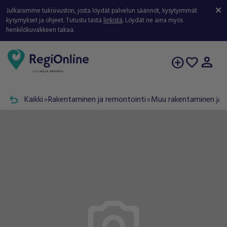
Julkaisimme tukisivuston, josta löydät palvelun säännöt, kysytyimmät
kysymykset ja ohjeet. Tutustu tästä
linkistä
. Löydät ne aina myös
henkilökuvakkeen takaa.
person
add_circle
favorite
undo
Kaikki
Rakentaminen ja remontointi
Muu rakentaminen ja 
double_arrow
double_arrow