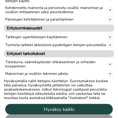
tietojen käyttö
Kohdennettu mainonta ja personoitu sisältö, mainonnan ja
-Näppis: Logitech K120
sisällön mittaaminen sekä yleisötutkimus
Palvelujen kehittäminen ja parantaminen
-Hiiri: Logitech M171
Erityisominaisuudet
-Hiirimatto
Tarkkojen sijaintitietojen käyttäminen
Tunnista laitteet aktiivisesti pyydettyjen tietojen perusteella
-Windows 11 PRO
Erityiset tarkoitukset
Nouto
Toimitus
Tietoturva, väärinkäytösten ehkäiseminen ja virheiden
korjaaminen
Mainonnan ja sisällön tekninen jakelu
link
Hyväksymällä sallit tietojesi käsittelyn. Suostumuksesi koskee
tätä palvelua, hyväksymättä jättäminen voi vaikuttaa
asiakaskokemukseesi. Jotkut teknologiat saattavat perustella
tietojen käsittelyä oikeutetulla edulla, voit vastustaa tätä tai
Ilmoittaja:
Kylmakalle
muuttaa muita asetuksia klikkaamalla "Asetukset" linkkiä.
Katso ilmoittajan kaikki ilmoitukset
(
13
)
Hyväksy kaikki
OTA YHTEYTTÄ ILMOITTAJAAN