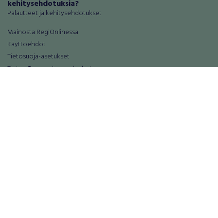
kehitysehdotuksia?
Palautteet ja kehitysehdotukset
Mainosta RegiOnlinessa
Käyttöehdot
Tietosuoja-asetukset
Tietoa Turvamaksu -palvelusta
Ajoneuvot
Asunnot
Autot
Autotallit ja varastot
Matkailuajoneuvot
Loma-asunnot
Moottoripyörät
Maa- ja metsätilat
Moottorikelkat
Toimitilat
Mopot ja mopoautot
Tontit
Mönkijät
Palvelut
Peräkärryt
Elektroniikka
Raskas kalusto
Puhelimet ja puhelintarvikkeet
Veneet
Tabletit ja tablettien tarvikkeet
Vanteet ja renkaat
Tietokoneet, tarvikkeet ja komponent
Varaosat ja tarvikkeet
Viihde-elektroniikka