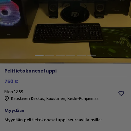
Previous
Next
Pelitietokonesetuppi
750 €
Eilen 12.59
favorite
location_on
Kaustinen Keskus
,
Kaustinen
,
Keski-Pohjanmaa
Myydään
Myydään pelitietokonesetuppi seuraavilla osilla: