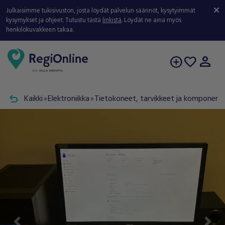
Julkaisimme tukisivuston, josta löydät palvelun säännöt, kysytyimmät
kysymykset ja ohjeet. Tutustu tästä
linkistä
. Löydät ne aina myös
henkilökuvakkeen takaa.
person
add_circle
favorite
undo
Kaikki
Elektroniikka
Tietokoneet, tarvikkeet ja komponenti
double_arrow
double_arrow