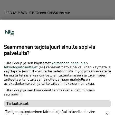
-SSD M.2: WD 1TB Green SN350 NVMe
-Prossu: Intel Core i5-10600K
-Cooleri: Aerocool Mirage L240 AIO
Saammehan tarjota juuri sinulle sopivia
-Kotelo: Aerocool Atomic v2
palveluita?
-Poweri: Aerocool 600W Cylon
Hilla Group ja sen käyttämät
kolmannen osapuolen
teknologiatoimittajat
(46) keräävät tietoja palveluiden käytöstä ja
-Emo: ASUS TUF GAMING B560M-PLUS WIFI micro-ATX
käyttäjistä (esim. IP-osoite tai laitetunniste) hyödyntäen evästeitä
tai muita teknisiä keinoja tietojen tallentamiseen ja lukemiseen
laitteellasi tarjotakseen sinulle parhaan mahdollisen
-Muistit: Kingston Fury 3200 C16D4/8GX 2x8 GB
asiakaskokemuksen ja tarkoituksen mukaisia mainoksia.
Hilla Group ja sen kumppanit tarvitsevat suostumuksesi
- Näyttis: Asus ROG Strix GTX1080Ti 11GB
seuraaviin:
-Näyttö: Asus VG248
Tarkoitukset
Tietojen tallentaminen laitteelle ja/tai laitteella olevien
-Kaiuttimet: Creative Labs T3150