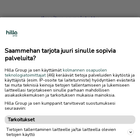
Ilmoitus on poistettu
Harmillista, mutta hakemasi ilmoitus on valitettavasti
poistettu palvelusta.
Saammehan tarjota juuri sinulle sopivia
Siirry etusivulle
palveluita?
Hilla Group ja sen käyttämät
kolmannen osapuolen
teknologiatoimittajat
(46) keräävät tietoja palveluiden käytöstä ja
käyttäjistä (esim. IP-osoite tai laitetunniste) hyödyntäen evästeitä
tai muita teknisiä keinoja tietojen tallentamiseen ja lukemiseen
laitteellasi tarjotakseen sinulle parhaan mahdollisen
asiakaskokemuksen ja tarkoituksen mukaisia mainoksia.
Hilla Group ja sen kumppanit tarvitsevat suostumuksesi
seuraaviin:
Tarkoitukset
Tietojen tallentaminen laitteelle ja/tai laitteella olevien
tietojen käyttö