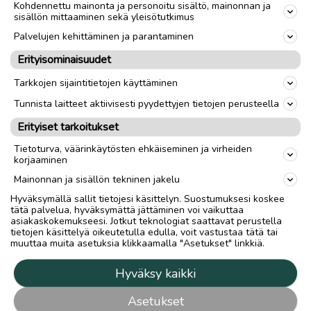
Kohdennettu mainonta ja personoitu sisältö, mainonnan ja
sisällön mittaaminen sekä yleisötutkimus
Palvelujen kehittäminen ja parantaminen
Erityisominaisuudet
Tarkkojen sijaintitietojen käyttäminen
Tunnista laitteet aktiivisesti pyydettyjen tietojen perusteella
Erityiset tarkoitukset
Tietoturva, väärinkäytösten ehkäiseminen ja virheiden
korjaaminen
Mainonnan ja sisällön tekninen jakelu
Hyväksymällä sallit tietojesi käsittelyn. Suostumuksesi koskee
tätä palvelua, hyväksymättä jättäminen voi vaikuttaa
asiakaskokemukseesi. Jotkut teknologiat saattavat perustella
tietojen käsittelyä oikeutetulla edulla, voit vastustaa tätä tai
muuttaa muita asetuksia klikkaamalla "Asetukset" linkkiä.
Hyväksy kaikki
Asetukset