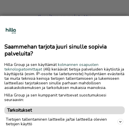
Ilmoitus on poistettu
Harmillista, mutta hakemasi ilmoitus on valitettavasti
poistettu palvelusta.
Saammehan tarjota juuri sinulle sopivia
Siirry etusivulle
palveluita?
Hilla Group ja sen käyttämät
kolmannen osapuolen
teknologiatoimittajat
(46) keräävät tietoja palveluiden käytöstä ja
käyttäjistä (esim. IP-osoite tai laitetunniste) hyödyntäen evästeitä
tai muita teknisiä keinoja tietojen tallentamiseen ja lukemiseen
laitteellasi tarjotakseen sinulle parhaan mahdollisen
asiakaskokemuksen ja tarkoituksen mukaisia mainoksia.
Hilla Group ja sen kumppanit tarvitsevat suostumuksesi
seuraaviin:
Tarkoitukset
Tietojen tallentaminen laitteelle ja/tai laitteella olevien
tietojen käyttö