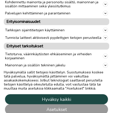
Kohdennettu mainonta ja personoitu sisältö, mainonnan ja
sisällön mittaaminen sekä yleisötutkimus
Palvelujen kehittäminen ja parantaminen
Erityisominaisuudet
Tarkkojen sijaintitietojen käyttäminen
Tunnista laitteet aktiivisesti pyydettyjen tietojen perusteella
Erityiset tarkoitukset
Tietoturva, väärinkäytösten ehkäiseminen ja virheiden
korjaaminen
Mainonnan ja sisällön tekninen jakelu
Hyväksymällä sallit tietojesi käsittelyn. Suostumuksesi koskee
tätä palvelua, hyväksymättä jättäminen voi vaikuttaa
asiakaskokemukseesi. Jotkut teknologiat saattavat perustella
tietojen käsittelyä oikeutetulla edulla, voit vastustaa tätä tai
muuttaa muita asetuksia klikkaamalla "Asetukset" linkkiä.
Hyväksy kaikki
Asetukset