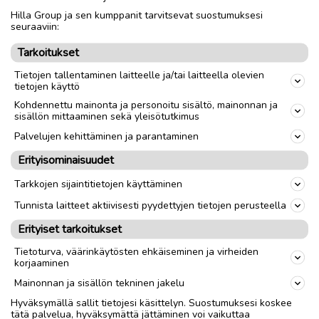
Hilla Group ja sen kumppanit tarvitsevat suostumuksesi
Nouto
Toimitus
seuraaviin:
Tarkoitukset
link
Tietojen tallentaminen laitteelle ja/tai laitteella olevien
tietojen käyttö
Ilmoittaja:
olli vehmanen
Kohdennettu mainonta ja personoitu sisältö, mainonnan ja
sisällön mittaaminen sekä yleisötutkimus
Katso ilmoittajan kaikki ilmoitukset
(
31
)
Palvelujen kehittäminen ja parantaminen
OTA YHTEYTTÄ ILMOITTAJAAN
Erityisominaisuudet
Tarkkojen sijaintitietojen käyttäminen
Tunnista laitteet aktiivisesti pyydettyjen tietojen perusteella
Erityiset tarkoitukset
Tietoturva, väärinkäytösten ehkäiseminen ja virheiden
korjaaminen
Mainonnan ja sisällön tekninen jakelu
Hyväksymällä sallit tietojesi käsittelyn. Suostumuksesi koskee
tätä palvelua, hyväksymättä jättäminen voi vaikuttaa