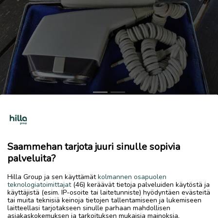
Previous
Next
partakone
Tarjoa!
Saammehan tarjota juuri sinulle sopivia
19.6.2026, 13.29
favorite
palveluita?
location_on
Rytimäki
,
Kokkola
,
Keski-Pohjanmaa
Hilla Group ja sen käyttämät
kolmannen osapuolen
Myydään
teknologiatoimittajat
(46) keräävät tietoja palveluiden käytöstä ja
käyttäjistä (esim. IP-osoite tai laitetunniste) hyödyntäen evästeitä
2 si täysin toimivaa antiikki kone valkoinen58v vanha
tai muita teknisiä keinoja tietojen tallentamiseen ja lukemiseen
laitteellasi tarjotakseen sinulle parhaan mahdollisen
asiakaskokemuksen ja tarkoituksen mukaisia mainoksia.