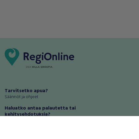
Tarvitsetko apua?
Säännöt ja ohjeet
Haluatko antaa palautetta tai
kehitysehdotuksia?
Palautteet ja kehitysehdotukset
Mainosta RegiOnlinessa