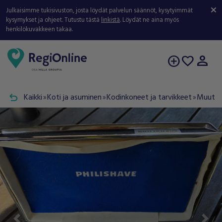
Julkaisimme tukisivuston, josta löydät palvelun säännöt, kysytyimmät
kysymykset ja ohjeet. Tutustu tästä
linkistä
. Löydät ne aina myös
henkilökuvakkeen takaa.
person
add_circle
favorite
undo
Kaikki
Koti ja asuminen
Kodinkoneet ja tarvikkeet
Muut ko
double_arrow
double_arrow
double_arrow