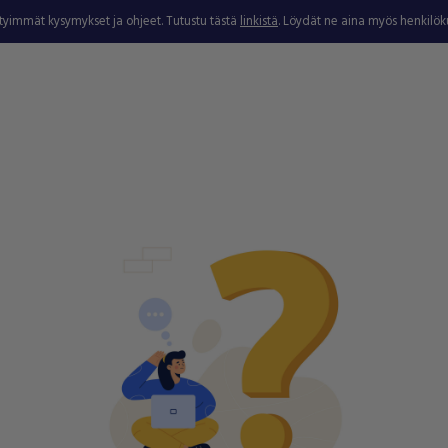
ytyimmät kysymykset ja ohjeet. Tutustu tästä
linkistä
. Löydät ne aina myös henkilö