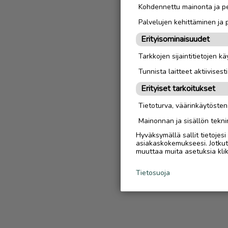
Kohdennettu mainonta ja pe
Palvelujen kehittäminen ja
Erityisominaisuudet
Tarkkojen sijaintitietojen k
Tunnista laitteet aktiivisest
Erityiset tarkoitukset
Tietoturva, väärinkäytöste
Mainonnan ja sisällön tekni
Hyväksymällä sallit tietojes
asiakaskokemukseesi. Jotkut t
muuttaa muita asetuksia klik
Tietosuoja