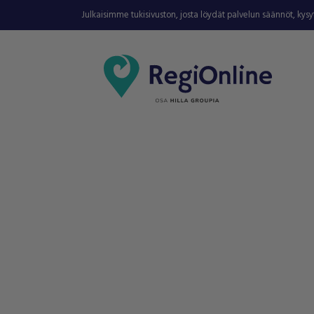
Julkaisimme tukisivuston, josta löydät palvelun säännöt, kys