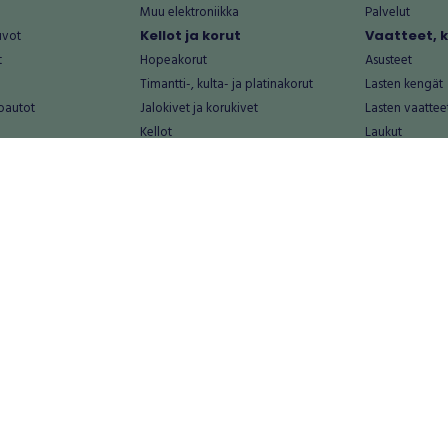
Muu elektroniikka
Palvelut
uvot
Kellot ja korut
Vaatteet, 
t
Hopeakorut
Asusteet
Timantti-, kulta- ja platinakorut
Lasten kengät
oautot
Jalokivet ja korukivet
Lasten vaattee
Kellot
Laukut
Muut kellot ja korut
Miesten kengä
Palvelut
Miesten vaatte
Koti ja asuminen
Naisten kengä
aat
Huonekalut ja säilytys
Naisten vaatte
vikkeet
Keittiötarvikkeet ja astiat
Nuorten kengä
Kodinkoneet ja tarvikkeet
Nuorten vaatt
 vanhat esineet
Kotitoimisto
Palvelut
Kylpyhuone ja sauna
Vapaa-aika
alut
Lasten tarvikkeet ja lelut
Airsoft
Luonnonvaraiset tuotteet
Askartelu ja kä
alut
Piha ja puutarha
Eläintarvikkeet
Sisustaminen ja design
Kirjat ja lehdet
tontit
Muu koti ja asuminen
Leffat