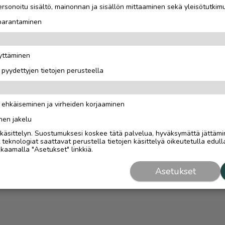
rsonoitu sisältö, mainonnan ja sisällön mittaaminen sekä yleisötutkim
 parantaminen
äyttäminen
i pyydettyjen tietojen perusteella
n ehkäiseminen ja virheiden korjaaminen
nen jakelu
i käsittelyn. Suostumuksesi koskee tätä palvelua, hyväksymättä jättämi
eknologiat saattavat perustella tietojen käsittelyä oikeutetulla edulla
kaamalla "Asetukset" linkkiä.
Asetukset