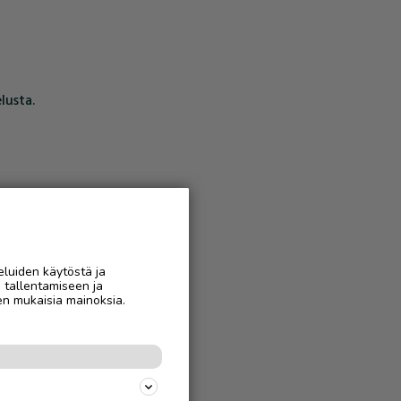
lusta.
eluiden käytöstä ja
n tallentamiseen ja
en mukaisia mainoksia.