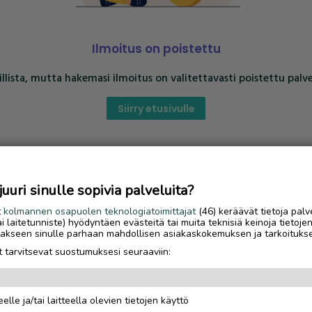
Ilmoitus on poistettu
llista, mutta hakemasi ilmoitus on valitettavasti poistettu palve
Siirry etusivulle
uri sinulle sopivia palveluita?
t
kolmannen osapuolen teknologiatoimittajat
(46) keräävät tietoja palv
tai laitetunniste) hyödyntäen evästeitä tai muita teknisiä keinoja tietoje
jotakseen sinulle parhaan mahdollisen asiakaskokemuksen ja tarkoituks
 tarvitsevat suostumuksesi seuraaviin:
elle ja/tai laitteella olevien tietojen käyttö