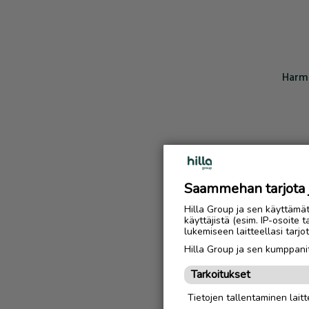
Harmi
Saammehan tarjota ju
Hilla Group ja sen käyttämä
käyttäjistä (esim. IP-osoite 
lukemiseen laitteellasi tar
Hilla Group ja sen kumppanit
Tarkoitukset
Tietojen tallentaminen laitte