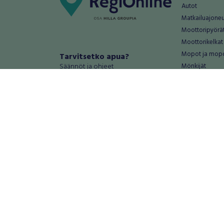
Autot
Matkailuajone
Moottoripyörä
Moottorikelkat
Mopot ja mop
Tarvitsetko apua?
Säännöt ja ohjeet
Mönkijät
Peräkärryt
Haluatko antaa palautetta tai
Raskas kalusto
kehitysehdotuksia?
Veneet
Palautteet ja kehitysehdotukset
Vanteet ja renk
Mainosta RegiOnlinessa
Varaosat ja tar
Käyttöehdot
Palvelut
Tietosuoja-asetukset
Antiikki ja
Tietoa Turvamaksu -palvelusta
Antiikkiesineet
Antiikkihuonek
Vanhat esineet
Vanhat huonek
Palvelut
Asunnot ja 