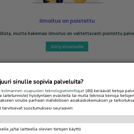
Ilmoitus on poistettu
llista, mutta hakemasi ilmoitus on valitettavasti poistettu palve
Siirry etusivulle
uri sinulle sopivia palveluita?
t
kolmannen osapuolen teknologiatoimittajat
(46) keräävät tietoja palv
tai laitetunniste) hyödyntäen evästeitä tai muita teknisiä keinoja tietoje
jotakseen sinulle parhaan mahdollisen asiakaskokemuksen ja tarkoituks
 tarvitsevat suostumuksesi seuraaviin:
elle ja/tai laitteella olevien tietojen käyttö