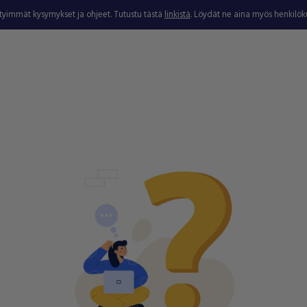
ytyimmät kysymykset ja ohjeet. Tutustu tästä
linkistä
. Löydät ne aina myös henkilö