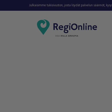
Julkaisimme tukisivuston, josta löydät palvelun säännöt, kys