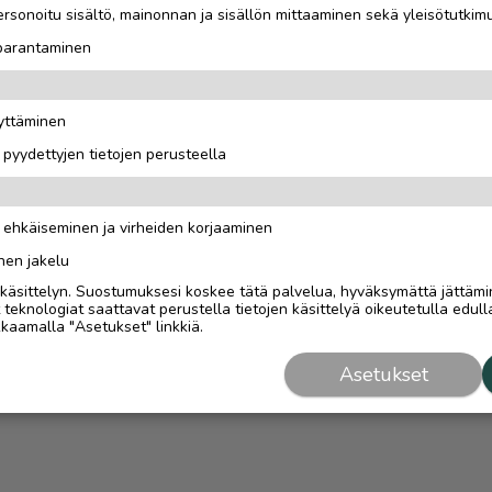
rsonoitu sisältö, mainonnan ja sisällön mittaaminen sekä yleisötutkim
 parantaminen
äyttäminen
i pyydettyjen tietojen perusteella
n ehkäiseminen ja virheiden korjaaminen
nen jakelu
i käsittelyn. Suostumuksesi koskee tätä palvelua, hyväksymättä jättämi
eknologiat saattavat perustella tietojen käsittelyä oikeutetulla edulla
kaamalla "Asetukset" linkkiä.
Asetukset