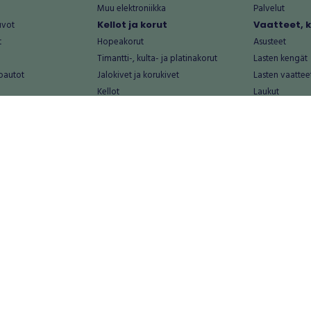
Muu elektroniikka
Palvelut
uvot
Kellot ja korut
Vaatteet, 
t
Hopeakorut
Asusteet
Timantti-, kulta- ja platinakorut
Lasten kengät
oautot
Jalokivet ja korukivet
Lasten vaattee
Kellot
Laukut
Muut kellot ja korut
Miesten kengä
Palvelut
Miesten vaatte
Koti ja asuminen
Naisten kengä
aat
Huonekalut ja säilytys
Naisten vaatte
vikkeet
Keittiötarvikkeet ja astiat
Nuorten kengä
Kodinkoneet ja tarvikkeet
Nuorten vaatt
 vanhat esineet
Kotitoimisto
Palvelut
Kylpyhuone ja sauna
Vapaa-aika
alut
Lasten tarvikkeet ja lelut
Airsoft
Luonnonvaraiset tuotteet
Askartelu ja kä
alut
Piha ja puutarha
Eläintarvikkeet
Sisustaminen ja design
Kirjat ja lehdet
tontit
Muu koti ja asuminen
Leffat