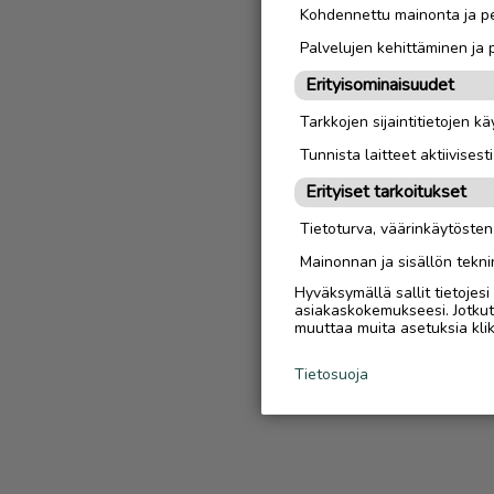
Kohdennettu mainonta ja pe
Palvelujen kehittäminen ja
Erityisominaisuudet
Tarkkojen sijaintitietojen k
Tunnista laitteet aktiivisest
Erityiset tarkoitukset
Tietoturva, väärinkäytöste
Mainonnan ja sisällön tekni
Hyväksymällä sallit tietojes
asiakaskokemukseesi. Jotkut t
muuttaa muita asetuksia klik
Tietosuoja