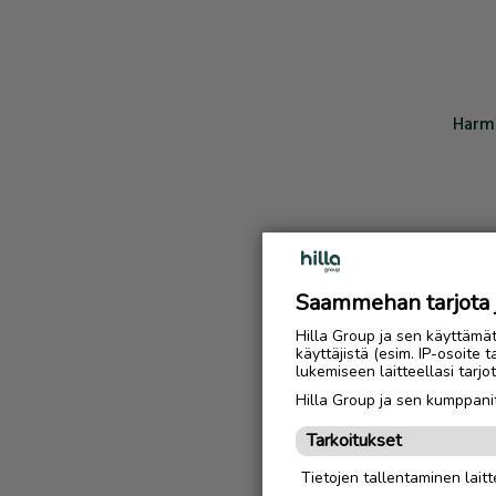
Harmi
Saammehan tarjota ju
Hilla Group ja sen käyttämä
käyttäjistä (esim. IP-osoite 
lukemiseen laitteellasi tar
Hilla Group ja sen kumppanit
Tarkoitukset
Tietojen tallentaminen laitte