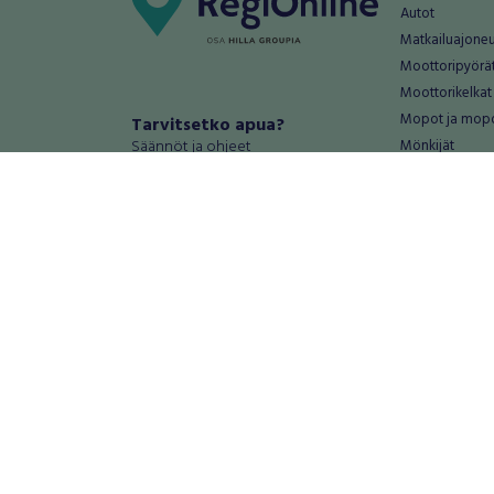
Autot
Matkailuajone
Moottoripyörä
Moottorikelkat
Mopot ja mop
Tarvitsetko apua?
Säännöt ja ohjeet
Mönkijät
Peräkärryt
Haluatko antaa palautetta tai
Raskas kalusto
kehitysehdotuksia?
Veneet
Palautteet ja kehitysehdotukset
Vanteet ja renk
Mainosta RegiOnlinessa
Varaosat ja tar
Käyttöehdot
Palvelut
Tietosuoja-asetukset
Antiikki ja
Tietoa Turvamaksu -palvelusta
Antiikkiesineet
Antiikkihuonek
Vanhat esineet
Vanhat huonek
Palvelut
Asunnot ja 