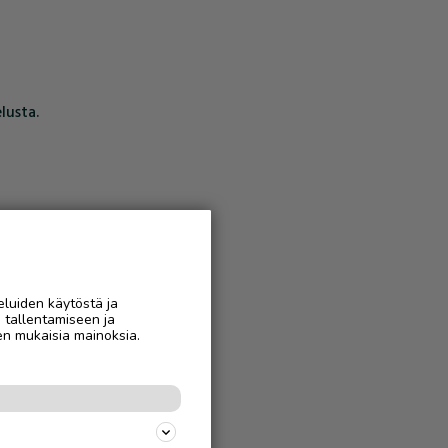
lusta.
eluiden käytöstä ja
n tallentamiseen ja
en mukaisia mainoksia.