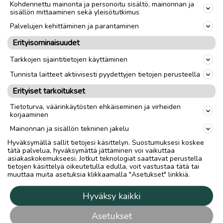
Kohdennettu mainonta ja personoitu sisältö, mainonnan ja
sisällön mittaaminen sekä yleisötutkimus
Palvelujen kehittäminen ja parantaminen
Erityisominaisuudet
Tarkkojen sijaintitietojen käyttäminen
Tunnista laitteet aktiivisesti pyydettyjen tietojen perusteella
Erityiset tarkoitukset
Tietoturva, väärinkäytösten ehkäiseminen ja virheiden
korjaaminen
Mainonnan ja sisällön tekninen jakelu
Hyväksymällä sallit tietojesi käsittelyn. Suostumuksesi koskee
tätä palvelua, hyväksymättä jättäminen voi vaikuttaa
asiakaskokemukseesi. Jotkut teknologiat saattavat perustella
tietojen käsittelyä oikeutetulla edulla, voit vastustaa tätä tai
muuttaa muita asetuksia klikkaamalla "Asetukset" linkkiä.
Hyväksy kaikki
Asetukset