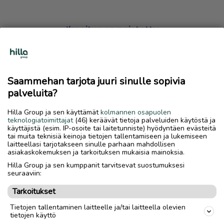
Ilmoitus on poistettu
Harmillista, mutta hakemasi ilmoitus on valitettavasti
poistettu palvelusta.
Saammehan tarjota juuri sinulle sopivia
Siirry etusivulle
palveluita?
Hilla Group ja sen käyttämät
kolmannen osapuolen
teknologiatoimittajat
(46) keräävät tietoja palveluiden käytöstä ja
käyttäjistä (esim. IP-osoite tai laitetunniste) hyödyntäen evästeitä
tai muita teknisiä keinoja tietojen tallentamiseen ja lukemiseen
laitteellasi tarjotakseen sinulle parhaan mahdollisen
asiakaskokemuksen ja tarkoituksen mukaisia mainoksia.
Hilla Group ja sen kumppanit tarvitsevat suostumuksesi
seuraaviin:
Tarkoitukset
Tietojen tallentaminen laitteelle ja/tai laitteella olevien
tietojen käyttö