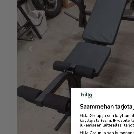
Previous
Saammehan tarjota ju
Hilla Group ja sen käyttämä
käyttäjistä (esim. IP-osoite 
lukemiseen laitteellasi tar
Hilla Group ja sen kumppanit