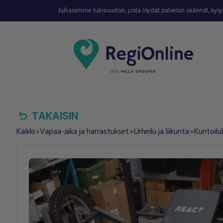
Julkaisimme tukisivuston, josta löydät palvelun säännöt, kys
undo
TAKAISIN
Kaikki
Vapaa-aika ja harrastukset
Urheilu ja liikunta
Kuntoilul
double_arrow
double_arrow
double_arrow