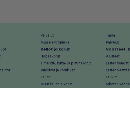
Palvelut
Taide
Muu elektroniikka
Palvelut
uvot
Kellot ja korut
Vaatteet, 
t
Hopeakorut
Asusteet
Timantti-, kulta- ja platinakorut
Lasten kengät
oautot
Jalokivet ja korukivet
Lasten vaattee
Kellot
Laukut
Muut kellot ja korut
Miesten kengä
Palvelut
Miesten vaatte
Koti ja asuminen
Naisten kengä
aat
Huonekalut ja säilytys
Naisten vaatte
vikkeet
Keittiötarvikkeet ja astiat
Nuorten kengä
Kodinkoneet ja tarvikkeet
Nuorten vaatt
 vanhat esineet
Kotitoimisto
Palvelut