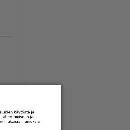
ä-
eluiden käytöstä ja
n tallentamiseen ja
AAN
en mukaisia mainoksia.