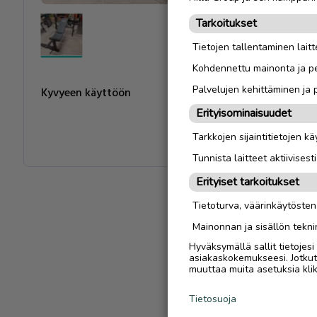
Tarkoitukset
Tietojen tallentaminen laitte
Kohdennettu mainonta ja pe
Palvelujen kehittäminen ja
Kyvyeen käyttöön
Erityisominaisuudet
Tarkkojen sijaintitietojen k
Tunnista laitteet aktiivisest
Erityiset tarkoitukset
Tietoturva, väärinkäytöste
Mainonnan ja sisällön tekni
Hyväksymällä sallit tietojes
asiakaskokemukseesi. Jotkut t
muuttaa muita asetuksia klik
Tietosuoja