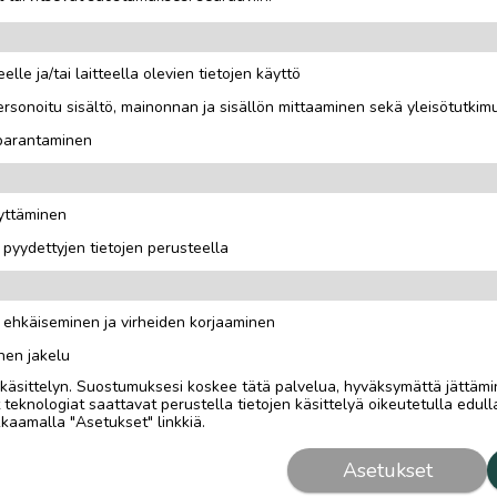
elle ja/tai laitteella olevien tietojen käyttö
rsonoitu sisältö, mainonnan ja sisällön mittaaminen sekä yleisötutkim
 parantaminen
äyttäminen
i pyydettyjen tietojen perusteella
n ehkäiseminen ja virheiden korjaaminen
nen jakelu
i käsittelyn. Suostumuksesi koskee tätä palvelua, hyväksymättä jättämi
eknologiat saattavat perustella tietojen käsittelyä oikeutetulla edulla
kaamalla "Asetukset" linkkiä.
Asetukset