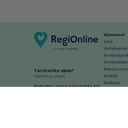
Ajoneuvot
Autot
Matkailuajone
Moottoripyörä
Moottorikelkat
Mopot ja mop
Tarvitsetko apua?
Säännöt ja ohjeet
Mönkijät
Peräkärryt
Haluatko antaa palautetta tai
Raskas kalusto
kehitysehdotuksia?
Veneet
Palautteet ja kehitysehdotukset
Vanteet ja renk
Mainosta RegiOnlinessa
Varaosat ja tar
Käyttöehdot
Palvelut
Tietosuoja-asetukset
Antiikki ja