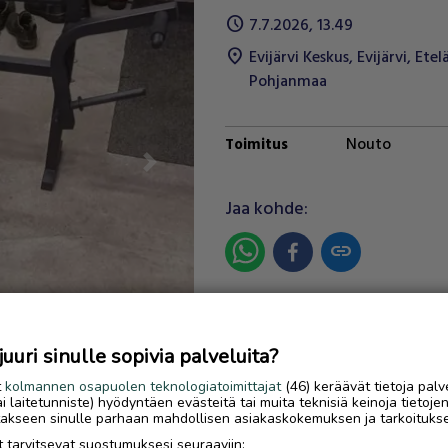
schedule
7.7.2026, 13.49
location_on
Evijärvi Keskus
,
Evijärvi
,
Etel
Pohjanmaa
Nouto
Toimitus
Next
Jaa kohde:
link
Ilmoittaja:
Petteri Joensuu
Katso ilmoittajan kaikki
uri sinulle sopivia palveluita?
ilmoitukset
(
6
)
t
kolmannen osapuolen teknologiatoimittajat
(46) keräävät tietoja palv
tai laitetunniste) hyödyntäen evästeitä tai muita teknisiä keinoja tietoje
OTA YHTEYTTÄ ILMOITTAJ
jotakseen sinulle parhaan mahdollisen asiakaskokemuksen ja tarkoituks
 tarvitsevat suostumuksesi seuraaviin: