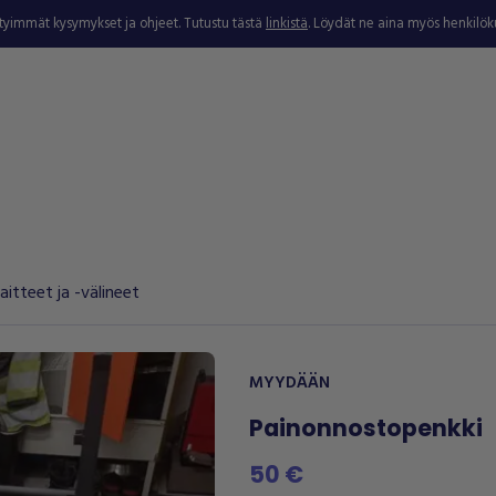
ytyimmät kysymykset ja ohjeet. Tutustu tästä
linkistä
. Löydät ne aina myös henkilö
aitteet ja -välineet
MYYDÄÄN
Painonnostopenkki
50 €