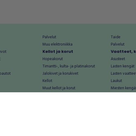
Palvelut
Taide
Muu elektroniikka
Palvelut
uvot
Kellot ja korut
Vaatteet, 
t
Hopeakorut
Asusteet
Timantti-, kulta- ja platinakorut
Lasten kengät
oautot
Jalokivet ja korukivet
Lasten vaattee
Kellot
Laukut
Muut kellot ja korut
Miesten kengä
Palvelut
Miesten vaatte
Koti ja asuminen
Naisten kengä
aat
Huonekalut ja säilytys
Naisten vaatte
vikkeet
Keittiötarvikkeet ja astiat
Nuorten kengä
Kodinkoneet ja tarvikkeet
Nuorten vaatt
 vanhat esineet
Kotitoimisto
Palvelut