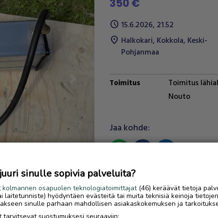
350 €
schedule
15.6.2026, 21.52
location_on
Halkokari
,
Kokkola
,
Keski-
Pohjanmaa
Toimitus lähia
Toimitus
Next
Nouto
Jaa kohde:
link
uri sinulle sopivia palveluita?
Ilmoittaja:
ML
Katso ilmoittajan kaikki
t
kolmannen osapuolen teknologiatoimittajat
(46) keräävät tietoja palv
tai laitetunniste) hyödyntäen evästeitä tai muita teknisiä keinoja tietoje
ilmoitukset
(
2
)
jotakseen sinulle parhaan mahdollisen asiakaskokemuksen ja tarkoituks
 tarvitsevat suostumuksesi seuraaviin: