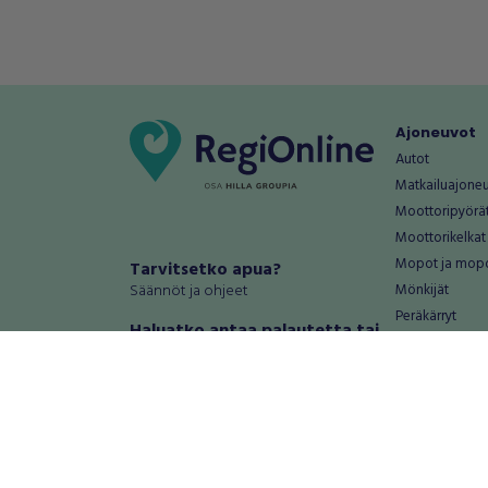
Ajoneuvot
Autot
Matkailuajone
Moottoripyörä
Moottorikelkat
Mopot ja mop
Tarvitsetko apua?
Säännöt ja ohjeet
Mönkijät
Peräkärryt
Haluatko antaa palautetta tai
Raskas kalusto
kehitysehdotuksia?
Veneet
Palautteet ja kehitysehdotukset
Vanteet ja renk
Mainosta RegiOnlinessa
Varaosat ja tar
Käyttöehdot
Palvelut
Tietosuoja-asetukset
Antiikki ja