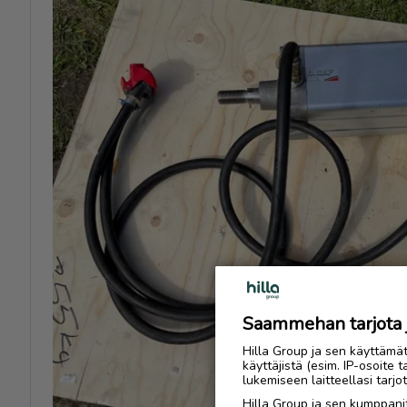
Previous
Saammehan tarjota ju
Hilla Group ja sen käyttämä
käyttäjistä (esim. IP-osoite 
lukemiseen laitteellasi tar
Hilla Group ja sen kumppanit