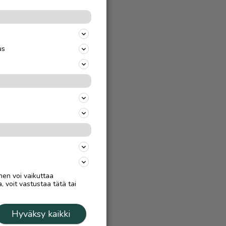
AAN
us
nen voi vaikuttaa
, voit vastustaa tätä tai
Hyväksy kaikki