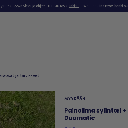
ytyimmät kysymykset ja ohjeet. Tutustu tästä
linkistä
. Löydät ne aina myös henkilö
araosat ja tarvikkeet
MYYDÄÄN
Paineilma sylinteri +
Duomatic