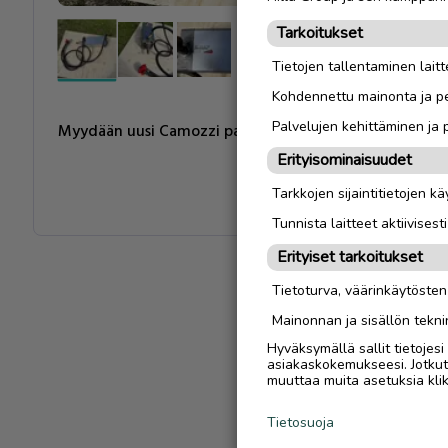
Tarkoitukset
Tietojen tallentaminen laitte
Kohdennettu mainonta ja pe
Palvelujen kehittäminen ja
Erityisominaisuudet
Tarkkojen sijaintitietojen k
Tunnista laitteet aktiivisest
Erityiset tarkoitukset
Tietoturva, väärinkäytöste
Mainonnan ja sisällön tekni
Hyväksymällä sallit tietojes
asiakaskokemukseesi. Jotkut t
muuttaa muita asetuksia klik
Tietosuoja