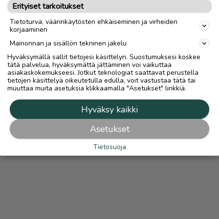
Katso ilmoittajan kaikki ilmoitukset
(
79
)
Erityiset tarkoitukset
Tietoturva, väärinkäytösten ehkäiseminen ja virheiden
OTA YHTEYTTÄ ILMOITTAJAAN
korjaaminen
Mainonnan ja sisällön tekninen jakelu
Hyväksymällä sallit tietojesi käsittelyn. Suostumuksesi koskee
tätä palvelua, hyväksymättä jättäminen voi vaikuttaa
asiakaskokemukseesi. Jotkut teknologiat saattavat perustella
tietojen käsittelyä oikeutetulla edulla, voit vastustaa tätä tai
muuttaa muita asetuksia klikkaamalla "Asetukset" linkkiä.
Hyväksy kaikki
Asetukset
Tietosuoja