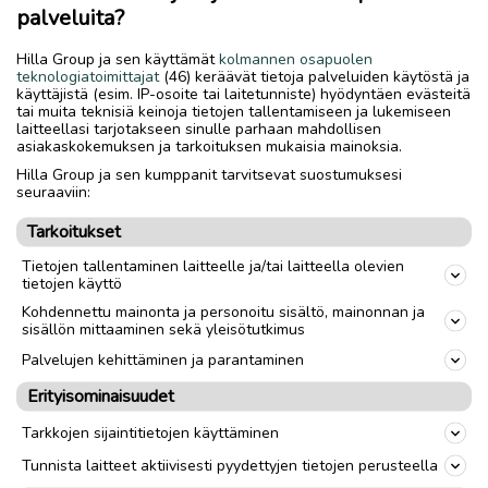
palveluita?
Savuton, hajuton ja eläimetön koti. Ei sisäilmaongelmia.
Hilla Group ja sen käyttämät
kolmannen osapuolen
teknologiatoimittajat
(46) keräävät tietoja palveluiden käytöstä ja
Yhteys tekstiviestillä.
käyttäjistä (esim. IP-osoite tai laitetunniste) hyödyntäen evästeitä
Nouto onnistuu huomisesta alkaen.
tai muita teknisiä keinoja tietojen tallentamiseen ja lukemiseen
Kulkeutuu tarvittaessa Koivuhakaan ja Yxpihlajaan omien
laitteellasi tarjotakseen sinulle parhaan mahdollisen
asiakaskokemuksen ja tarkoituksen mukaisia mainoksia.
menojen mukaan viikolla.
Hilla Group ja sen kumppanit tarvitsevat suostumuksesi
seuraaviin:
Toimitus lähialueelle
Toimitus
Tarkoitukset
Nouto
Tietojen tallentaminen laitteelle ja/tai laitteella olevien
tietojen käyttö
Koko
74
Kohdennettu mainonta ja personoitu sisältö, mainonnan ja
Sukupuoli
Unisex
sisällön mittaaminen sekä yleisötutkimus
Palvelujen kehittäminen ja parantaminen
Erityisominaisuudet
link
Tarkkojen sijaintitietojen käyttäminen
Ilmoittaja:
- -
Tunnista laitteet aktiivisesti pyydettyjen tietojen perusteella