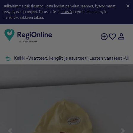
Julkaisimme tukisivuston, josta löydät palvelun säännöt, kysytyimmät
kysymykset ja ohjeet. Tutustu tästä
linkistä
. Löydät ne aina myös
henkilökuvakkeen takaa.
person
add_circle
favorite
undo
Kaikki
Vaatteet, kengät ja asusteet
Lasten vaatteet
Ulk
double_arrow
double_arrow
double_arrow