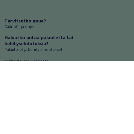
Tarvitsetko apua?
Säännöt ja ohjeet
Haluatko antaa palautetta tai
kehitysehdotuksia?
Palautteet ja kehitysehdotukset
Mainosta RegiOnlinessa
Käyttöehdot
Tietosuoja-asetukset
Tietoa Turvamaksu -palvelusta
Ajoneuvot
Asunnot
Autot
Autotallit ja varastot
Matkailuajoneuvot
Loma-asunnot
Moottoripyörät
Maa- ja metsätilat
Moottorikelkat
Toimitilat
Mopot ja mopoautot
Tontit