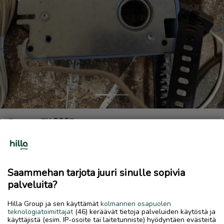
Previous
Next
Ouman EH 800B
200 €
11.6.2026, 15.41
favorite
location_on
Ykspihjala
,
Kokkola
,
Keski-Pohjanmaa
Saammehan tarjota juuri sinulle sopivia
palveluita?
Myydään
Hilla Group ja sen käyttämät
kolmannen osapuolen
Ouman kiertoveden säädin. Ollut käytössä noin kolme
teknologiatoimittajat
(46) keräävät tietoja palveluiden käytöstä ja
vuotta. myydään pois tarpeettomana. Toimii täydellisesti.
käyttäjistä (esim. IP-osoite tai laitetunniste) hyödyntäen evästeitä