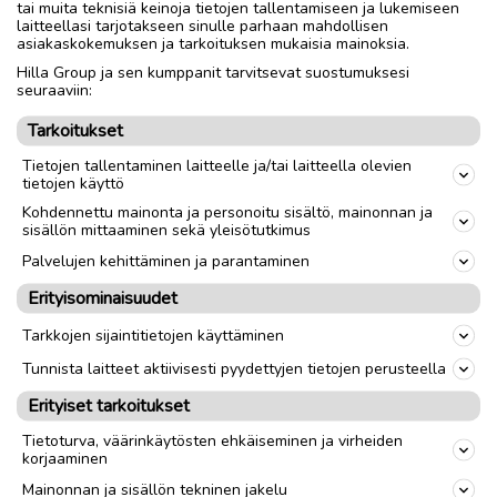
Kaikki osat ja ohjeet löytyy paitsi ulko anturin joutuu
tai muita teknisiä keinoja tietojen tallentamiseen ja lukemiseen
laitteellasi tarjotakseen sinulle parhaan mahdollisen
ostaan uuden. Meni poikki irrottaessa uusi anturi maksaa 35
asiakaskokemuksen ja tarkoituksen mukaisia mainoksia.
e
Hilla Group ja sen kumppanit tarvitsevat suostumuksesi
seuraaviin:
Nouto
Toimitus
Tarkoitukset
Tietojen tallentaminen laitteelle ja/tai laitteella olevien
tietojen käyttö
link
Kohdennettu mainonta ja personoitu sisältö, mainonnan ja
sisällön mittaaminen sekä yleisötutkimus
Ilmoittaja:
Joni
Palvelujen kehittäminen ja parantaminen
Katso ilmoittajan kaikki ilmoitukset
(
2
)
Erityisominaisuudet
Tarkkojen sijaintitietojen käyttäminen
OTA YHTEYTTÄ ILMOITTAJAAN
Tunnista laitteet aktiivisesti pyydettyjen tietojen perusteella
Erityiset tarkoitukset
Tietoturva, väärinkäytösten ehkäiseminen ja virheiden
korjaaminen
Mainonnan ja sisällön tekninen jakelu