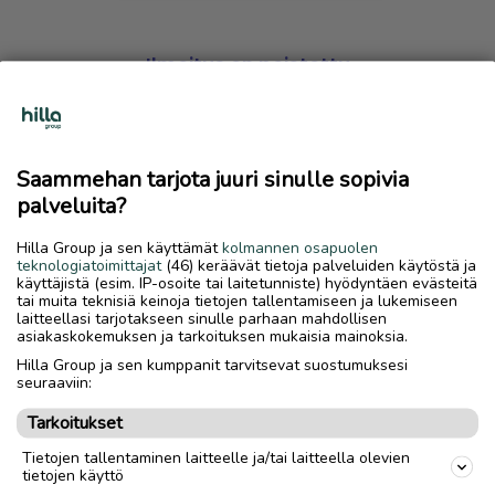
Ilmoitus on poistettu
Harmillista, mutta hakemasi ilmoitus on valitettavasti
poistettu palvelusta.
Saammehan tarjota juuri sinulle sopivia
Siirry etusivulle
palveluita?
Hilla Group ja sen käyttämät
kolmannen osapuolen
teknologiatoimittajat
(46) keräävät tietoja palveluiden käytöstä ja
käyttäjistä (esim. IP-osoite tai laitetunniste) hyödyntäen evästeitä
tai muita teknisiä keinoja tietojen tallentamiseen ja lukemiseen
laitteellasi tarjotakseen sinulle parhaan mahdollisen
asiakaskokemuksen ja tarkoituksen mukaisia mainoksia.
Hilla Group ja sen kumppanit tarvitsevat suostumuksesi
seuraaviin:
Tarkoitukset
Tietojen tallentaminen laitteelle ja/tai laitteella olevien
tietojen käyttö