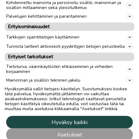
Kohdennettu mainonta ja personoitu sisältö, mainonnan ja
sisällön mittaaminen sekä yleisötutkimus
Palvelujen kehittäminen ja parantaminen
Erityisominaisuudet
Tarkkojen sijaintitietojen käyttäminen
Tunnista laitteet aktiivisesti pyydettyjen tietojen perusteella
Erityiset tarkoitukset
Tietoturva, väärinkäytösten ehkäiseminen ja virheiden
korjaaminen
Mainonnan ja sisällön tekninen jakelu
Hyväksymällä sallit tietojesi käsittelyn. Suostumuksesi koskee
tätä palvelua, hyväksymättä jättäminen voi vaikuttaa
asiakaskokemukseesi. Jotkut teknologiat saattavat perustella
tietojen käsittelyä oikeutetulla edulla, voit vastustaa tätä tai
muuttaa muita asetuksia klikkaamalla "Asetukset" linkkiä.
Hyväksy kaikki
Asetukset