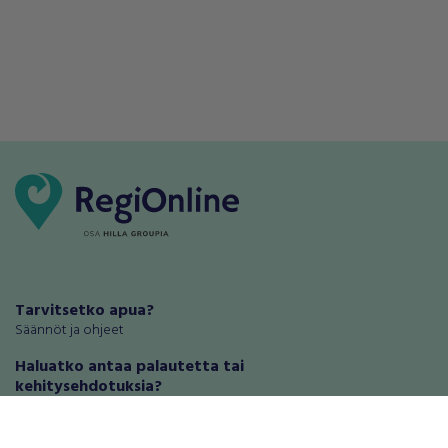
Tarvitsetko apua?
Säännöt ja ohjeet
Haluatko antaa palautetta tai
kehitysehdotuksia?
Palautteet ja kehitysehdotukset
Mainosta RegiOnlinessa