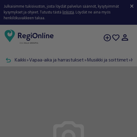
Julkaisimme tukisivuston, josta löydät palvelun säännöt, kysytyimmät
kysymykset ja ohjeet. Tutustu tästä
linkistä
. Löydät ne aina myös
henkilökuvakkeen takaa.
person
add_circle
favorite
undo
Kaikki
Vapaa-aika ja harrastukset
Musiikki ja soittimet
Ko
double_arrow
double_arrow
double_arrow