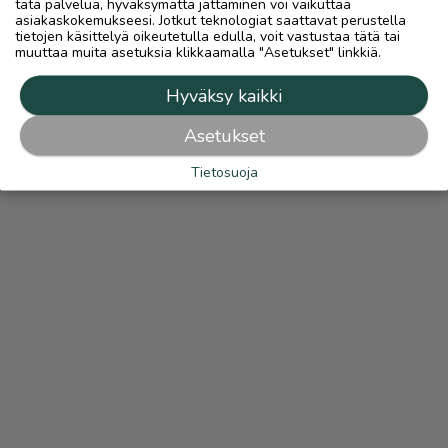
tätä palvelua, hyväksymättä jättäminen voi vaikuttaa
asiakaskokemukseesi. Jotkut teknologiat saattavat perustella
tietojen käsittelyä oikeutetulla edulla, voit vastustaa tätä tai
muuttaa muita asetuksia klikkaamalla "Asetukset" linkkiä.
Hyväksy kaikki
Asetukset
Tietosuoja