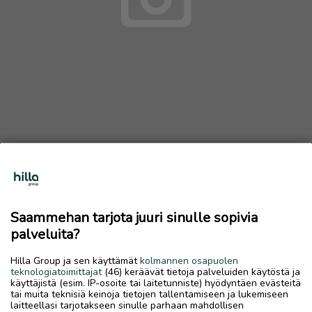
OSTETAAN SÄHKÖPIANO
Ostetaan
Saammehan tarjota juuri sinulle sopivia
6.7.2026, 16.40
favorite
palveluita?
location_on
Lohtaja Keskus
,
Kokkola
,
Keski-Pohjanmaa
Hilla Group ja sen käyttämät
kolmannen osapuolen
Ostetaan
teknologiatoimittajat
(46) keräävät tietoja palveluiden käytöstä ja
käyttäjistä (esim. IP-osoite tai laitetunniste) hyödyntäen evästeitä
Ostan sähköpianon, saa tarjota mitä ikinä löytyy. PITÄÄ
tai muita teknisiä keinoja tietojen tallentamiseen ja lukemiseen
toimia moitteetta.
laitteellasi tarjotakseen sinulle parhaan mahdollisen