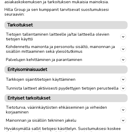
asiakaskokemuksen ja tarkoituksen mukaisia mainoksia.
Hilla Group ja sen kumppanit tarvitsevat suostumuksesi
Nouto
Toimitus
seuraaviin:
Tarkoitukset
link
Tietojen tallentaminen laitteelle ja/tai laitteella olevien
tietojen käyttö
Kohdennettu mainonta ja personoitu sisältö, mainonnan ja
Ilmoittaja:
Melina Huhtala
sisällön mittaaminen sekä yleisötutkimus
Katso ilmoittajan kaikki ilmoitukset
(
1
)
Palvelujen kehittäminen ja parantaminen
Erityisominaisuudet
OTA YHTEYTTÄ ILMOITTAJAAN
Tarkkojen sijaintitietojen käyttäminen
Tunnista laitteet aktiivisesti pyydettyjen tietojen perusteella
Erityiset tarkoitukset
Tietoturva, väärinkäytösten ehkäiseminen ja virheiden
korjaaminen
Mainonnan ja sisällön tekninen jakelu
Hyväksymällä sallit tietojesi käsittelyn. Suostumuksesi koskee