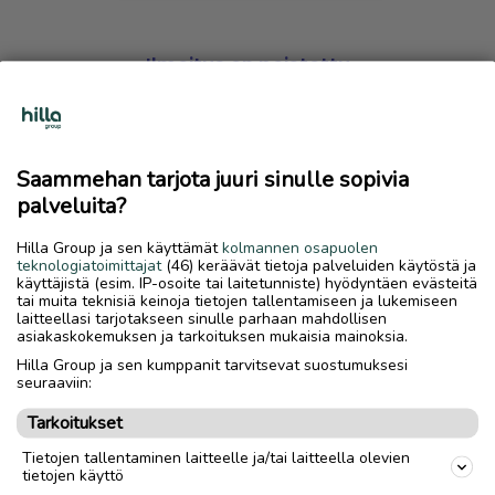
Ilmoitus on poistettu
Harmillista, mutta hakemasi ilmoitus on valitettavasti
poistettu palvelusta.
Saammehan tarjota juuri sinulle sopivia
Siirry etusivulle
palveluita?
Hilla Group ja sen käyttämät
kolmannen osapuolen
teknologiatoimittajat
(46) keräävät tietoja palveluiden käytöstä ja
käyttäjistä (esim. IP-osoite tai laitetunniste) hyödyntäen evästeitä
tai muita teknisiä keinoja tietojen tallentamiseen ja lukemiseen
laitteellasi tarjotakseen sinulle parhaan mahdollisen
asiakaskokemuksen ja tarkoituksen mukaisia mainoksia.
Hilla Group ja sen kumppanit tarvitsevat suostumuksesi
seuraaviin:
Tarkoitukset
Tietojen tallentaminen laitteelle ja/tai laitteella olevien
tietojen käyttö