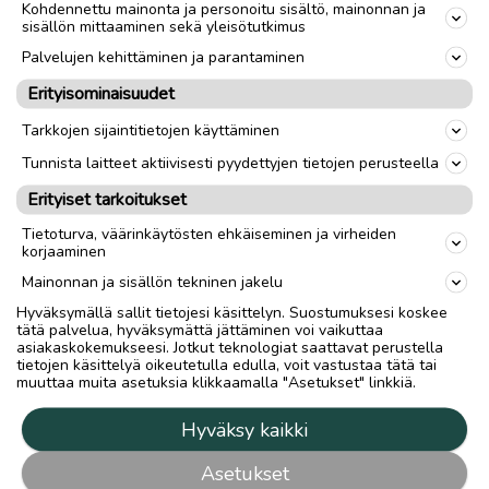
Kohdennettu mainonta ja personoitu sisältö, mainonnan ja
sisällön mittaaminen sekä yleisötutkimus
Palvelujen kehittäminen ja parantaminen
Erityisominaisuudet
Tarkkojen sijaintitietojen käyttäminen
Tunnista laitteet aktiivisesti pyydettyjen tietojen perusteella
Erityiset tarkoitukset
Tietoturva, väärinkäytösten ehkäiseminen ja virheiden
korjaaminen
Mainonnan ja sisällön tekninen jakelu
Hyväksymällä sallit tietojesi käsittelyn. Suostumuksesi koskee
tätä palvelua, hyväksymättä jättäminen voi vaikuttaa
asiakaskokemukseesi. Jotkut teknologiat saattavat perustella
tietojen käsittelyä oikeutetulla edulla, voit vastustaa tätä tai
muuttaa muita asetuksia klikkaamalla "Asetukset" linkkiä.
Hyväksy kaikki
Asetukset