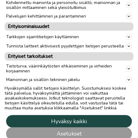
Kohdennettu mainonta ja personoitu sisältö, mainonnan ja
sisällön mittaaminen sekä yleisötutkimus
Palvelujen kehittäminen ja parantaminen
Erityisominaisuudet
Tarkkojen sijaintitietojen käyttäminen
Tunnista laitteet aktiivisesti pyydettyjen tietojen perusteella
Erityiset tarkoitukset
Tietoturva, väärinkäytösten ehkäiseminen ja virheiden
korjaaminen
Mainonnan ja sisällön tekninen jakelu
Hyväksymällä sallit tietojesi käsittelyn. Suostumuksesi koskee
tätä palvelua, hyväksymättä jättäminen voi vaikuttaa
asiakaskokemukseesi. Jotkut teknologiat saattavat perustella
tietojen käsittelyä oikeutetulla edulla, voit vastustaa tätä tai
muuttaa muita asetuksia klikkaamalla "Asetukset" linkkiä.
Hyväksy kaikki
Asetukset