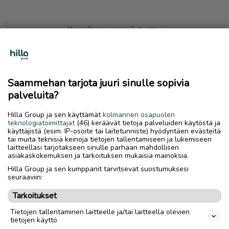
Ilmoitus on poistettu
Harmillista, mutta hakemasi ilmoitus on valitettavasti
poistettu palvelusta.
Saammehan tarjota juuri sinulle sopivia
Siirry etusivulle
palveluita?
Hilla Group ja sen käyttämät
kolmannen osapuolen
teknologiatoimittajat
(46) keräävät tietoja palveluiden käytöstä ja
käyttäjistä (esim. IP-osoite tai laitetunniste) hyödyntäen evästeitä
tai muita teknisiä keinoja tietojen tallentamiseen ja lukemiseen
laitteellasi tarjotakseen sinulle parhaan mahdollisen
asiakaskokemuksen ja tarkoituksen mukaisia mainoksia.
Hilla Group ja sen kumppanit tarvitsevat suostumuksesi
seuraaviin:
Tarkoitukset
Tietojen tallentaminen laitteelle ja/tai laitteella olevien
tietojen käyttö