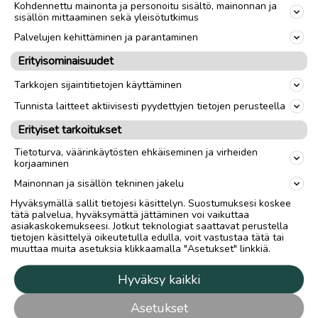
Kohdennettu mainonta ja personoitu sisältö, mainonnan ja
sisällön mittaaminen sekä yleisötutkimus
Palvelujen kehittäminen ja parantaminen
Erityisominaisuudet
Tarkkojen sijaintitietojen käyttäminen
Tunnista laitteet aktiivisesti pyydettyjen tietojen perusteella
Erityiset tarkoitukset
Tietoturva, väärinkäytösten ehkäiseminen ja virheiden
korjaaminen
Mainonnan ja sisällön tekninen jakelu
Hyväksymällä sallit tietojesi käsittelyn. Suostumuksesi koskee
tätä palvelua, hyväksymättä jättäminen voi vaikuttaa
asiakaskokemukseesi. Jotkut teknologiat saattavat perustella
tietojen käsittelyä oikeutetulla edulla, voit vastustaa tätä tai
muuttaa muita asetuksia klikkaamalla "Asetukset" linkkiä.
Hyväksy kaikki
Asetukset