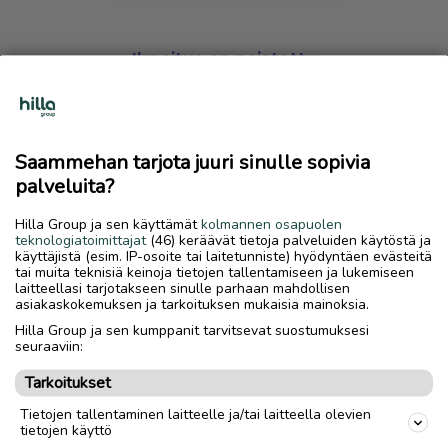
Ilmoitus on poistettu
Harmillista, mutta hakemasi ilmoitus on valitettavasti
poistettu palvelusta.
Saammehan tarjota juuri sinulle sopivia
Siirry etusivulle
palveluita?
Hilla Group ja sen käyttämät
kolmannen osapuolen
teknologiatoimittajat
(46) keräävät tietoja palveluiden käytöstä ja
käyttäjistä (esim. IP-osoite tai laitetunniste) hyödyntäen evästeitä
tai muita teknisiä keinoja tietojen tallentamiseen ja lukemiseen
laitteellasi tarjotakseen sinulle parhaan mahdollisen
asiakaskokemuksen ja tarkoituksen mukaisia mainoksia.
Hilla Group ja sen kumppanit tarvitsevat suostumuksesi
seuraaviin:
Tarkoitukset
Tietojen tallentaminen laitteelle ja/tai laitteella olevien
tietojen käyttö