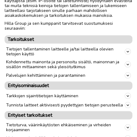
käyttäjistä (esim. IP-osoite tai laitetunniste) hyödyntäen evästeitä
tai muita teknisiä keinoja tietojen tallentamiseen ja lukemiseen
Voi olla myös epäkunnossa oleva projekti
laitteellasi tarjotakseen sinulle parhaan mahdollisen
asiakaskokemuksen ja tarkoituksen mukaisia mainoksia.
Tarjoa viestillä.
Hilla Group ja sen kumppanit tarvitsevat suostumuksesi
seuraaviin:
Tarkoitukset
Nouto
Toimitus
Tietojen tallentaminen laitteelle ja/tai laitteella olevien
tietojen käyttö
link
Kohdennettu mainonta ja personoitu sisältö, mainonnan ja
sisällön mittaaminen sekä yleisötutkimus
Palvelujen kehittäminen ja parantaminen
Ilmoittaja:
JL
Erityisominaisuudet
Katso ilmoittajan kaikki ilmoitukset
(
1
)
Tarkkojen sijaintitietojen käyttäminen
OTA YHTEYTTÄ ILMOITTAJAAN
Tunnista laitteet aktiivisesti pyydettyjen tietojen perusteella
Erityiset tarkoitukset
Tietoturva, väärinkäytösten ehkäiseminen ja virheiden
korjaaminen