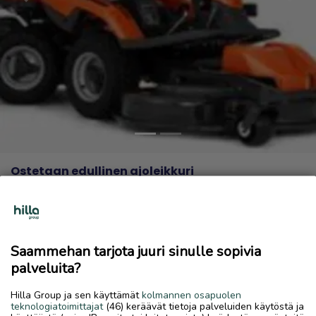
Previous
Next
Ostetaan edullinen ajoleikkuri
Ostetaan
14.6.2026, 11.19
favorite
location_on
Kaustinen Keskus
,
Kaustinen
,
Keski-Pohjanmaa
Saammehan tarjota juuri sinulle sopivia
Ostetaan
palveluita?
Ostetaan edullinen ajettava ruohonleikkuri. Husqvarna,
Hilla Group ja sen käyttämät
kolmannen osapuolen
Stiga...
teknologiatoimittajat
(46) keräävät tietoja palveluiden käytöstä ja