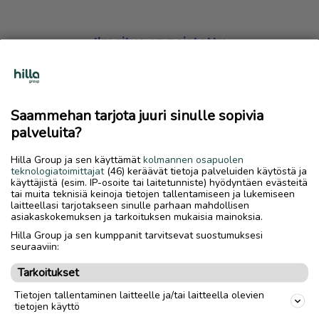
Ilmoitus on poistettu
Harmillista, mutta hakemasi ilmoitus on valitettavasti
poistettu palvelusta.
Saammehan tarjota juuri sinulle sopivia
Siirry etusivulle
palveluita?
Hilla Group ja sen käyttämät
kolmannen osapuolen
teknologiatoimittajat
(46) keräävät tietoja palveluiden käytöstä ja
käyttäjistä (esim. IP-osoite tai laitetunniste) hyödyntäen evästeitä
tai muita teknisiä keinoja tietojen tallentamiseen ja lukemiseen
laitteellasi tarjotakseen sinulle parhaan mahdollisen
asiakaskokemuksen ja tarkoituksen mukaisia mainoksia.
Hilla Group ja sen kumppanit tarvitsevat suostumuksesi
seuraaviin:
Tarkoitukset
Tietojen tallentaminen laitteelle ja/tai laitteella olevien
tietojen käyttö