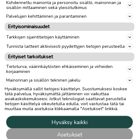
Kohdennettu mainonta ja personoitu sisältö, mainonnan ja
sisällön mittaaminen sekä yleisötutkimus
Palvelujen kehittäminen ja parantaminen
Erityisominaisuudet
Tarkkojen sijaintitietojen käyttäminen
Tunnista laitteet aktiivisesti pyydettyjen tietojen perusteella
Erityiset tarkoitukset
Tietoturva, väärinkäytösten ehkäiseminen ja virheiden
korjaaminen
Mainonnan ja sisällön tekninen jakelu
Hyväksymällä sallit tietojesi käsittelyn. Suostumuksesi koskee
tätä palvelua, hyväksymättä jättäminen voi vaikuttaa
asiakaskokemukseesi. Jotkut teknologiat saattavat perustella
tietojen käsittelyä oikeutetulla edulla, voit vastustaa tätä tai
muuttaa muita asetuksia klikkaamalla "Asetukset" linkkiä.
Hyväksy kaikki
Asetukset