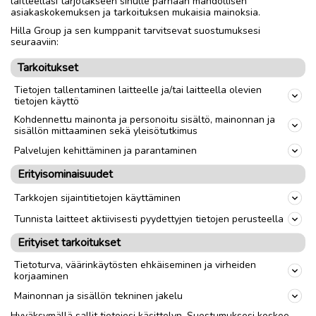
laitteellasi tarjotakseen sinulle parhaan mahdollisen
ei erikseen
asiakaskokemuksen ja tarkoituksen mukaisia mainoksia.
Hilla Group ja sen kumppanit tarvitsevat suostumuksesi
seuraaviin:
Nouto
Toimitus
Tarkoitukset
Tietojen tallentaminen laitteelle ja/tai laitteella olevien
link
tietojen käyttö
Kohdennettu mainonta ja personoitu sisältö, mainonnan ja
sisällön mittaaminen sekä yleisötutkimus
Ilmoittaja:
Jokke
Katso ilmoittajan kaikki ilmoitukset
(
1
)
Palvelujen kehittäminen ja parantaminen
Erityisominaisuudet
OTA YHTEYTTÄ ILMOITTAJAAN
Tarkkojen sijaintitietojen käyttäminen
Tunnista laitteet aktiivisesti pyydettyjen tietojen perusteella
Erityiset tarkoitukset
Tietoturva, väärinkäytösten ehkäiseminen ja virheiden
korjaaminen
Mainonnan ja sisällön tekninen jakelu
Hyväksymällä sallit tietojesi käsittelyn. Suostumuksesi koskee