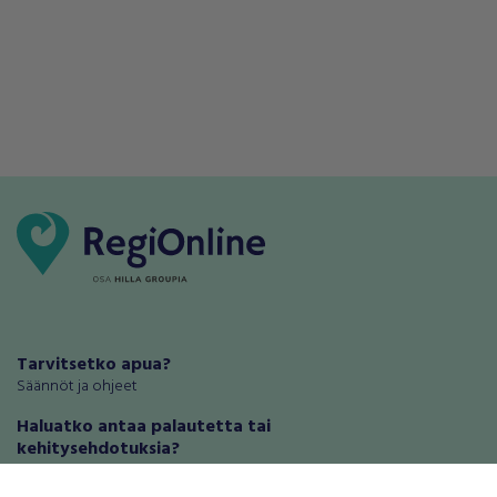
Tarvitsetko apua?
Säännöt ja ohjeet
Haluatko antaa palautetta tai
kehitysehdotuksia?
Palautteet ja kehitysehdotukset