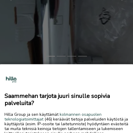
Previous
Next
Oras term suihku ja pesuallashana bide
80 €
10.6.2026, 17.11
favorite
Saammehan tarjota juuri sinulle sopivia
location_on
Kälviä Keskus
,
Kokkola
,
Keski-Pohjanmaa
palveluita?
Myydään
Hilla Group ja sen käyttämät
kolmannen osapuolen
teknologiatoimittajat
(46) keräävät tietoja palveluiden käytöstä ja
Oras Cubista suihkusekoittaja 2870 ja Oras pesuallashana
käyttäjistä (esim. IP-osoite tai laitetunniste) hyödyntäen evästeitä
bide 2812
tai muita teknisiä keinoja tietojen tallentamiseen ja lukemiseen