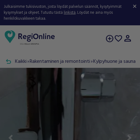
Julkaisimme tukisivuston, josta löydät palvelun säännöt, kysytyimmät
kysymykset ja ohjeet. Tutustu tästä
linkistä
. Löydät ne aina myös
henkilökuvakkeen takaa.
person
add_circle
favorite
undo
Kaikki
Rakentaminen ja remontointi
Kylpyhuone ja sauna
double_arrow
double_arrow
double_arrow