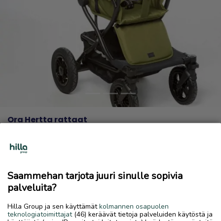
Previous
Next
Ora Hertta rattaat
170 €
10.6.2026, 12.03
favorite
location_on
Rytimäki
,
Kokkola
,
Keski-Pohjanmaa
Saammehan tarjota juuri sinulle sopivia
Myydään
palveluita?
Myydään hyvässä kunnossa olevat Ora Hertta rattaat
Hilla Group ja sen käyttämät
kolmannen osapuolen
kääntyvillä eturenkailla, mukaan erikseen ostettu Ora
teknologiatoimittajat
(46) keräävät tietoja palveluiden käytöstä ja