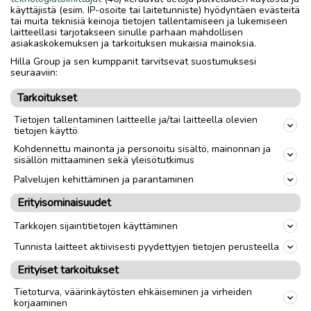
käyttäjistä (esim. IP-osoite tai laitetunniste) hyödyntäen evästeitä
tai muita teknisiä keinoja tietojen tallentamiseen ja lukemiseen
Nouto
Toimitus
laitteellasi tarjotakseen sinulle parhaan mahdollisen
asiakaskokemuksen ja tarkoituksen mukaisia mainoksia.
Muoto
Äänite
Hilla Group ja sen kumppanit tarvitsevat suostumuksesi
seuraaviin:
Formaatti
CD
Tarkoitukset
Musiikkilaji
Klassinen
Tietojen tallentaminen laitteelle ja/tai laitteella olevien
tietojen käyttö
Kohdennettu mainonta ja personoitu sisältö, mainonnan ja
link
sisällön mittaaminen sekä yleisötutkimus
Palvelujen kehittäminen ja parantaminen
Ilmoittaja:
K Puikkonen
Erityisominaisuudet
Katso ilmoittajan kaikki ilmoitukset
(
124
)
Tarkkojen sijaintitietojen käyttäminen
OTA YHTEYTTÄ ILMOITTAJAAN
Tunnista laitteet aktiivisesti pyydettyjen tietojen perusteella
Erityiset tarkoitukset
Tietoturva, väärinkäytösten ehkäiseminen ja virheiden
korjaaminen