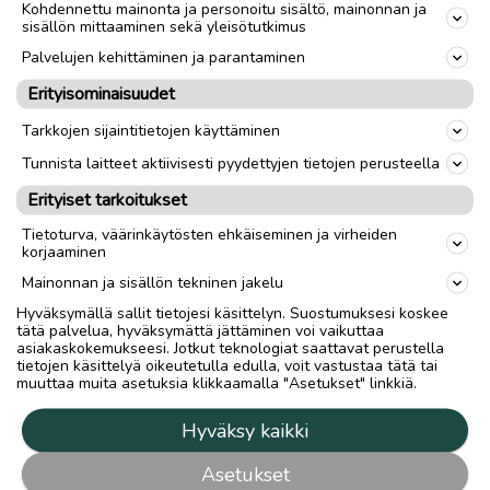
Kohdennettu mainonta ja personoitu sisältö, mainonnan ja
sisällön mittaaminen sekä yleisötutkimus
Palvelujen kehittäminen ja parantaminen
Erityisominaisuudet
Tarkkojen sijaintitietojen käyttäminen
Tunnista laitteet aktiivisesti pyydettyjen tietojen perusteella
Erityiset tarkoitukset
Tietoturva, väärinkäytösten ehkäiseminen ja virheiden
korjaaminen
Mainonnan ja sisällön tekninen jakelu
Hyväksymällä sallit tietojesi käsittelyn. Suostumuksesi koskee
tätä palvelua, hyväksymättä jättäminen voi vaikuttaa
asiakaskokemukseesi. Jotkut teknologiat saattavat perustella
tietojen käsittelyä oikeutetulla edulla, voit vastustaa tätä tai
muuttaa muita asetuksia klikkaamalla "Asetukset" linkkiä.
Hyväksy kaikki
Asetukset