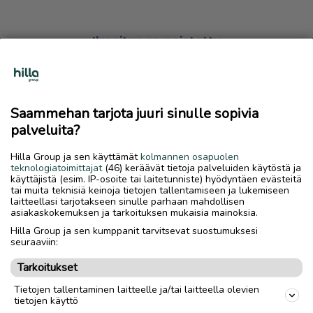
Ilmoitus on poistettu
Harmillista, mutta hakemasi ilmoitus on valitettavasti
poistettu palvelusta.
Saammehan tarjota juuri sinulle sopivia
Siirry etusivulle
palveluita?
Hilla Group ja sen käyttämät
kolmannen osapuolen
teknologiatoimittajat
(46) keräävät tietoja palveluiden käytöstä ja
käyttäjistä (esim. IP-osoite tai laitetunniste) hyödyntäen evästeitä
tai muita teknisiä keinoja tietojen tallentamiseen ja lukemiseen
laitteellasi tarjotakseen sinulle parhaan mahdollisen
asiakaskokemuksen ja tarkoituksen mukaisia mainoksia.
Hilla Group ja sen kumppanit tarvitsevat suostumuksesi
seuraaviin:
Tarkoitukset
Tietojen tallentaminen laitteelle ja/tai laitteella olevien
tietojen käyttö