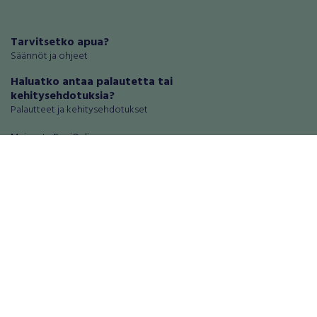
Tarvitsetko apua?
Säännöt ja ohjeet
Haluatko antaa palautetta tai
kehitysehdotuksia?
Palautteet ja kehitysehdotukset
Mainosta RegiOnlinessa
Käyttöehdot
Tietosuoja-asetukset
Tietoa Turvamaksu -palvelusta
Ajoneuvot
Asunnot
Autot
Autotallit ja varastot
Matkailuajoneuvot
Loma-asunnot
Moottoripyörät
Maa- ja metsätilat
Moottorikelkat
Toimitilat
Mopot ja mopoautot
Tontit
Mönkijät
Palvelut