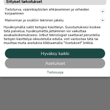
Erityiset tarkoitukset
Lue
Turvamaksusta
Tietoturva, väärinkäytösten ehkäiseminen ja virheiden
korjaaminen
Mainonnan ja sisällön tekninen jakelu
Hyväksymällä sallit tietojesi käsittelyn. Suostumuksesi koskee
tätä palvelua, hyväksymättä jättäminen voi vaikuttaa
asiakaskokemukseesi. Jotkut teknologiat saattavat perustella
tietojen käsittelyä oikeutetulla edulla, voit vastustaa tätä tai
muuttaa muita asetuksia klikkaamalla "Asetukset" linkkiä.
Hyväksy kaikki
Asetukset
Tietosuoja