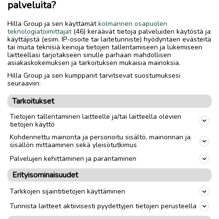
palveluita?
Myydään osina. Ajettu vain n.150tkm.
Hilla Group ja sen käyttämät
kolmannen osapuolen
teknologiatoimittajat
(46) keräävät tietoja palveluiden käytöstä ja
Lähetys
Toimitus
käyttäjistä (esim. IP-osoite tai laitetunniste) hyödyntäen evästeitä
tai muita teknisiä keinoja tietojen tallentamiseen ja lukemiseen
Nouto
laitteellasi tarjotakseen sinulle parhaan mahdollisen
asiakaskokemuksen ja tarkoituksen mukaisia mainoksia.
Hilla Group ja sen kumppanit tarvitsevat suostumuksesi
link
seuraaviin:
Tarkoitukset
Ilmoittaja:
ALFFI
Tietojen tallentaminen laitteelle ja/tai laitteella olevien
Katso ilmoittajan kaikki ilmoitukset
(
22
)
tietojen käyttö
Kohdennettu mainonta ja personoitu sisältö, mainonnan ja
OTA YHTEYTTÄ ILMOITTAJAAN
sisällön mittaaminen sekä yleisötutkimus
Palvelujen kehittäminen ja parantaminen
MAKSA TURVALLISESTI TÄSTÄ
Erityisominaisuudet
Tarkkojen sijaintitietojen käyttäminen
Mahdollisuus maksaa turvallisesti Turvamaksulla lisätään
automaattisesti kaikkiin ilmoituksiin, joissa on lähetys-
Tunnista laitteet aktiivisesti pyydettyjen tietojen perusteella
vaihtoehto.
Turvamaksut.fi