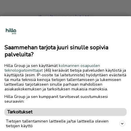
Ilmoitus on poistettu
Harmillista, mutta hakemasi ilmoitus on valitettavasti
poistettu palvelusta.
Saammehan tarjota juuri sinulle sopivia
Siirry etusivulle
palveluita?
Hilla Group ja sen käyttämät
kolmannen osapuolen
teknologiatoimittajat
(46) keräävät tietoja palveluiden käytöstä ja
käyttäjistä (esim. IP-osoite tai laitetunniste) hyödyntäen evästeitä
tai muita teknisiä keinoja tietojen tallentamiseen ja lukemiseen
laitteellasi tarjotakseen sinulle parhaan mahdollisen
asiakaskokemuksen ja tarkoituksen mukaisia mainoksia.
Hilla Group ja sen kumppanit tarvitsevat suostumuksesi
seuraaviin:
Tarkoitukset
Tietojen tallentaminen laitteelle ja/tai laitteella olevien
tietojen käyttö