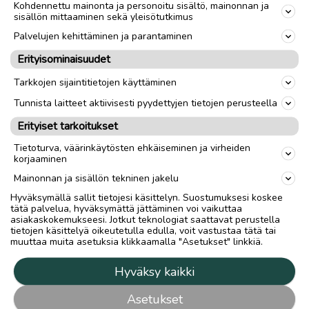
Kohdennettu mainonta ja personoitu sisältö, mainonnan ja
sisällön mittaaminen sekä yleisötutkimus
Palvelujen kehittäminen ja parantaminen
Erityisominaisuudet
Tarkkojen sijaintitietojen käyttäminen
Tunnista laitteet aktiivisesti pyydettyjen tietojen perusteella
Erityiset tarkoitukset
Tietoturva, väärinkäytösten ehkäiseminen ja virheiden
korjaaminen
Mainonnan ja sisällön tekninen jakelu
Hyväksymällä sallit tietojesi käsittelyn. Suostumuksesi koskee
tätä palvelua, hyväksymättä jättäminen voi vaikuttaa
asiakaskokemukseesi. Jotkut teknologiat saattavat perustella
tietojen käsittelyä oikeutetulla edulla, voit vastustaa tätä tai
muuttaa muita asetuksia klikkaamalla "Asetukset" linkkiä.
Hyväksy kaikki
Asetukset