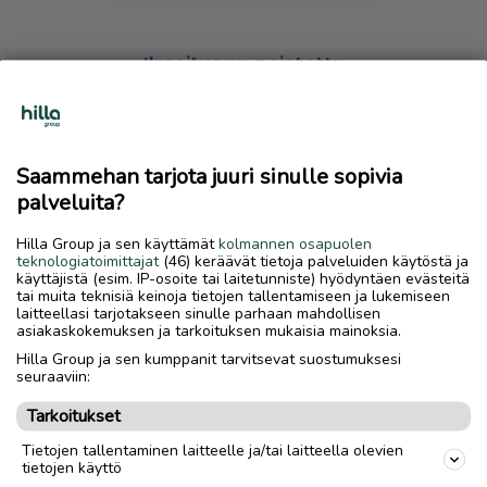
Ilmoitus on poistettu
Harmillista, mutta hakemasi ilmoitus on valitettavasti
poistettu palvelusta.
Saammehan tarjota juuri sinulle sopivia
Siirry etusivulle
palveluita?
Hilla Group ja sen käyttämät
kolmannen osapuolen
teknologiatoimittajat
(46) keräävät tietoja palveluiden käytöstä ja
käyttäjistä (esim. IP-osoite tai laitetunniste) hyödyntäen evästeitä
tai muita teknisiä keinoja tietojen tallentamiseen ja lukemiseen
laitteellasi tarjotakseen sinulle parhaan mahdollisen
asiakaskokemuksen ja tarkoituksen mukaisia mainoksia.
Hilla Group ja sen kumppanit tarvitsevat suostumuksesi
seuraaviin:
Tarkoitukset
Tietojen tallentaminen laitteelle ja/tai laitteella olevien
tietojen käyttö