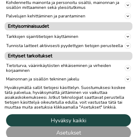
Kohdennettu mainonta ja personoitu sisältö, mainonnan ja
sisällön mittaaminen sekä yleisötutkimus
Palvelujen kehittäminen ja parantaminen
Erityisominaisuudet
Tarkkojen sijaintitietojen käyttäminen
Tunnista laitteet aktiivisesti pyydettyjen tietojen perusteella
Erityiset tarkoitukset
Tietoturva, väärinkäytösten ehkäiseminen ja virheiden
korjaaminen
Mainonnan ja sisällön tekninen jakelu
Hyväksymällä sallit tietojesi käsittelyn. Suostumuksesi koskee
tätä palvelua, hyväksymättä jättäminen voi vaikuttaa
asiakaskokemukseesi. Jotkut teknologiat saattavat perustella
tietojen käsittelyä oikeutetulla edulla, voit vastustaa tätä tai
muuttaa muita asetuksia klikkaamalla "Asetukset" linkkiä.
Hyväksy kaikki
Asetukset