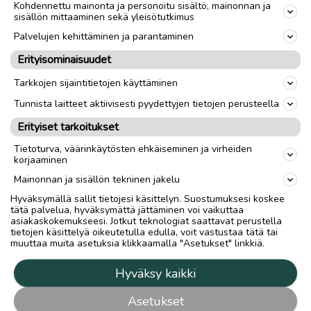
Kohdennettu mainonta ja personoitu sisältö, mainonnan ja
sisällön mittaaminen sekä yleisötutkimus
Palvelujen kehittäminen ja parantaminen
Erityisominaisuudet
Tarkkojen sijaintitietojen käyttäminen
Tunnista laitteet aktiivisesti pyydettyjen tietojen perusteella
Erityiset tarkoitukset
Tietoturva, väärinkäytösten ehkäiseminen ja virheiden
korjaaminen
Mainonnan ja sisällön tekninen jakelu
Hyväksymällä sallit tietojesi käsittelyn. Suostumuksesi koskee
tätä palvelua, hyväksymättä jättäminen voi vaikuttaa
asiakaskokemukseesi. Jotkut teknologiat saattavat perustella
tietojen käsittelyä oikeutetulla edulla, voit vastustaa tätä tai
muuttaa muita asetuksia klikkaamalla "Asetukset" linkkiä.
Hyväksy kaikki
Asetukset