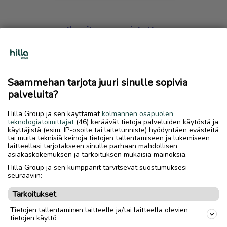
Ilmoitus on poistettu
Harmillista, mutta hakemasi ilmoitus on valitettavasti
poistettu palvelusta.
Saammehan tarjota juuri sinulle sopivia
Siirry etusivulle
palveluita?
Hilla Group ja sen käyttämät
kolmannen osapuolen
teknologiatoimittajat
(46) keräävät tietoja palveluiden käytöstä ja
käyttäjistä (esim. IP-osoite tai laitetunniste) hyödyntäen evästeitä
tai muita teknisiä keinoja tietojen tallentamiseen ja lukemiseen
laitteellasi tarjotakseen sinulle parhaan mahdollisen
asiakaskokemuksen ja tarkoituksen mukaisia mainoksia.
Hilla Group ja sen kumppanit tarvitsevat suostumuksesi
seuraaviin:
Tarkoitukset
Tietojen tallentaminen laitteelle ja/tai laitteella olevien
tietojen käyttö