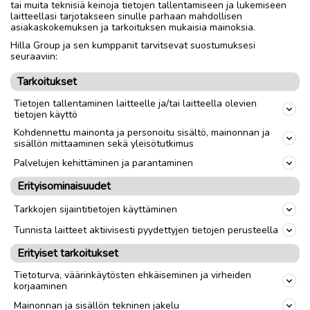
mutta oljet pistelevät pyllyä 😅
tai muita teknisiä keinoja tietojen tallentamiseen ja lukemiseen
laitteellasi tarjotakseen sinulle parhaan mahdollisen
Koristeeksi esim puutarhaan tai kukkajalustaksi.
asiakaskokemuksen ja tarkoituksen mukaisia mainoksia.
10€ kpl
Hilla Group ja sen kumppanit tarvitsevat suostumuksesi
seuraaviin:
Toimitus lähialueelle
Toimitus
Tarkoitukset
Tietojen tallentaminen laitteelle ja/tai laitteella olevien
tietojen käyttö
link
Kohdennettu mainonta ja personoitu sisältö, mainonnan ja
sisällön mittaaminen sekä yleisötutkimus
Ilmoittaja:
Marja-Liisa Koski-Vähälä
Palvelujen kehittäminen ja parantaminen
Katso ilmoittajan kaikki ilmoitukset
(
2
)
Erityisominaisuudet
Tarkkojen sijaintitietojen käyttäminen
OTA YHTEYTTÄ ILMOITTAJAAN
Tunnista laitteet aktiivisesti pyydettyjen tietojen perusteella
Erityiset tarkoitukset
Tietoturva, väärinkäytösten ehkäiseminen ja virheiden
korjaaminen
Mainonnan ja sisällön tekninen jakelu