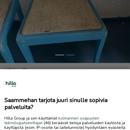
Previous
Next
Olkituolit
10 €
12.6.2026, 09.11
favorite
location_on
Vitsari
,
Kokkola
,
Keski-Pohjanmaa
Saammehan tarjota juuri sinulle sopivia
palveluita?
Myydään
Hilla Group ja sen käyttämät
kolmannen osapuolen
Myydään kauniit siniset, vanhat olkituolit koristeeksi. Miksei
teknologiatoimittajat
(46) keräävät tietoja palveluiden käytöstä ja
käyttöönkin jos kunnostaa vähän, toinen tuoleista tukeva
käyttäjistä (esim. IP-osoite tai laitetunniste) hyödyntäen evästeitä