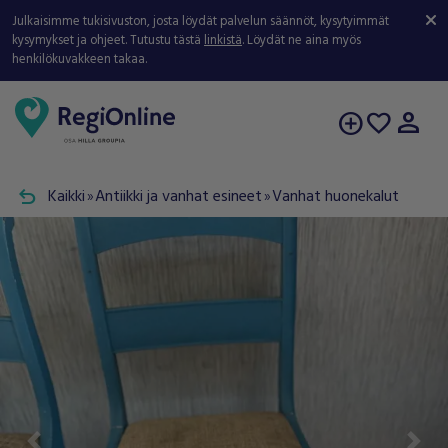
Julkaisimme tukisivuston, josta löydät palvelun säännöt, kysytyimmät
kysymykset ja ohjeet. Tutustu tästä
linkistä
. Löydät ne aina myös
henkilökuvakkeen takaa.
person
add_circle
favorite
undo
Kaikki
Antiikki ja vanhat esineet
Vanhat huonekalut
double_arrow
double_arrow