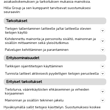
asiakaskokemuksen ja tarkoituksen mukaisia mainoksia.
Hilla Group ja sen kumppanit tarvitsevat suostumuksesi
Nouto
Toimitus
seuraaviin:
Tarkoitukset
link
Tietojen tallentaminen laitteelle ja/tai laitteella olevien
tietojen käyttö
Kohdennettu mainonta ja personoitu sisältö, mainonnan ja
Ilmoittaja:
MM-A
sisällön mittaaminen sekä yleisötutkimus
Katso ilmoittajan kaikki ilmoitukset
(
5
)
Palvelujen kehittäminen ja parantaminen
Erityisominaisuudet
OTA YHTEYTTÄ ILMOITTAJAAN
Tarkkojen sijaintitietojen käyttäminen
Tunnista laitteet aktiivisesti pyydettyjen tietojen perusteella
Erityiset tarkoitukset
Tietoturva, väärinkäytösten ehkäiseminen ja virheiden
korjaaminen
Mainonnan ja sisällön tekninen jakelu
Hyväksymällä sallit tietojesi käsittelyn. Suostumuksesi koskee