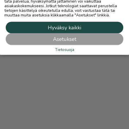
tätä palvelua, hyväksymättä jättäminen voi vaikuttaa
asiakaskokemukseesi. Jotkut teknologiat saattavat perustella
tietojen käsittelyä oikeutetulla edulla, voit vastustaa tätä tai
muuttaa muita asetuksia klikkaamalla "Asetukset" linkkiä.
Hyväksy kaikki
Asetukset
Tietosuoja