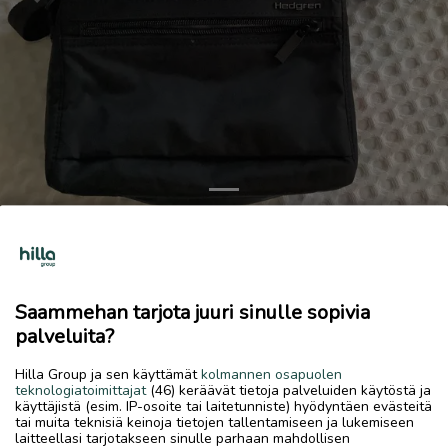
Previous
Next
Olkalaukku
15 €
Saammehan tarjota juuri sinulle sopivia
11.6.2026, 10.56
favorite
palveluita?
location_on
Kokkola Keskus
,
Kokkola
,
Keski-Pohjanmaa
Hilla Group ja sen käyttämät
kolmannen osapuolen
Myydään
teknologiatoimittajat
(46) keräävät tietoja palveluiden käytöstä ja
käyttäjistä (esim. IP-osoite tai laitetunniste) hyödyntäen evästeitä
Olkalaukku Hedgren, n. 23 cm•16 cm, musta, kangas.
tai muita teknisiä keinoja tietojen tallentamiseen ja lukemiseen
Useampi tasku.
laitteellasi tarjotakseen sinulle parhaan mahdollisen