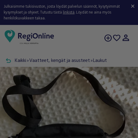
Julkaisimme tukisivuston, josta löydät palvelun säännöt, kysytyimmät
kysymykset ja ohjeet. Tutustu tästä
linkistä
. Löydät ne aina myös
henkilökuvakkeen takaa.
person
add_circle
favorite
undo
Kaikki
Vaatteet, kengät ja asusteet
Laukut
double_arrow
double_arrow