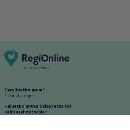
Tarvitsetko apua?
Säännöt ja ohjeet
Haluatko antaa palautetta tai
kehitysehdotuksia?
Palautteet ja kehitysehdotukset
Mainosta RegiOnlinessa